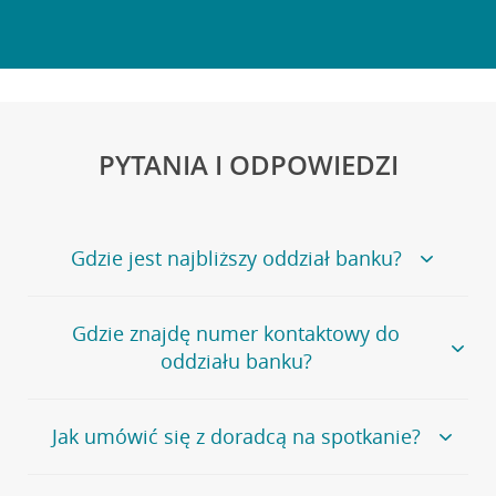
PYTANIA I ODPOWIEDZI
Gdzie jest najbliższy oddział banku?
Jeśli szukasz oddziału naszego banku, zapraszamy na
Gdzie znajdę numer kontaktowy do
stronę
Placówki i bankomaty
, na której znajduje się
oddziału banku?
wygodna wyszukiwarka.
Alternatywnie, możesz skorzystać z pełnej
listy naszych
oddziałów
.
Bank Credit Agricole nie udostępnia ogólnego numeru
Jak umówić się z doradcą na spotkanie?
telefonu do placówki bankowej.
Przejdź do pytania
Polecamy skorzystanie z możliwości wcześniejszego