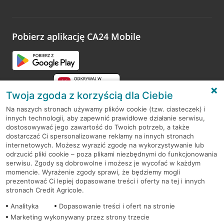
Wystarczy przejść na stronę
Oceń wizytę
, wyszukać
odwiedzoną placówkę i wypełnić formularz w ramach
platformy Profil Firmy w Google. Dziękujemy za wszystkie
opinie.
Pobierz aplikację CA24 Mobile
Przejdź do pytania
Twoja zgoda z korzyścią dla Ciebie
Na naszych stronach używamy plików cookie (tzw. ciasteczek) i
innych technologii, aby zapewnić prawidłowe działanie serwisu,
RODO
dostosowywać jego zawartość do Twoich potrzeb, a także
dostarczać Ci spersonalizowane reklamy na innych stronach
Regulamin serwisu
internetowych. Możesz wyrazić zgodę na wykorzystywanie lub
odrzucić pliki cookie – poza plikami niezbędnymi do funkcjonowania
Mapa serwisu
serwisu. Zgody są dobrowolne i możesz je wycofać w każdym
momencie. Wyrażenie zgody sprawi, że będziemy mogli
Polityka
Cookies
prezentować Ci lepiej dopasowane treści i oferty na tej i innych
stronach Credit Agricole.
Polityka prywatności
Analityka
Dopasowanie treści i ofert na stronie
Marketing wykonywany przez strony trzecie