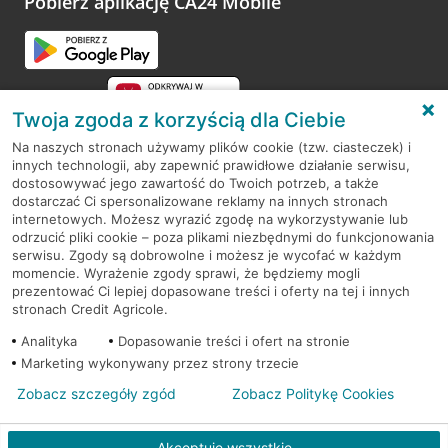
Pobierz aplikację CA24 Mobile
Przejdź do pytania
Twoja zgoda z korzyścią dla Ciebie
Na naszych stronach używamy plików cookie (tzw. ciasteczek) i
innych technologii, aby zapewnić prawidłowe działanie serwisu,
RODO
dostosowywać jego zawartość do Twoich potrzeb, a także
dostarczać Ci spersonalizowane reklamy na innych stronach
Regulamin serwisu
internetowych. Możesz wyrazić zgodę na wykorzystywanie lub
odrzucić pliki cookie – poza plikami niezbędnymi do funkcjonowania
Mapa serwisu
serwisu. Zgody są dobrowolne i możesz je wycofać w każdym
momencie. Wyrażenie zgody sprawi, że będziemy mogli
Polityka
Cookies
prezentować Ci lepiej dopasowane treści i oferty na tej i innych
stronach Credit Agricole.
Polityka prywatności
Analityka
Dopasowanie treści i ofert na stronie
Marketing wykonywany przez strony trzecie
Zobacz szczegóły zgód
Zobacz Politykę Cookies
© 2026 Credit Agricole Bank Polska S.A. Wszelkie prawa zastrzeżone
Akceptuję wszystkie