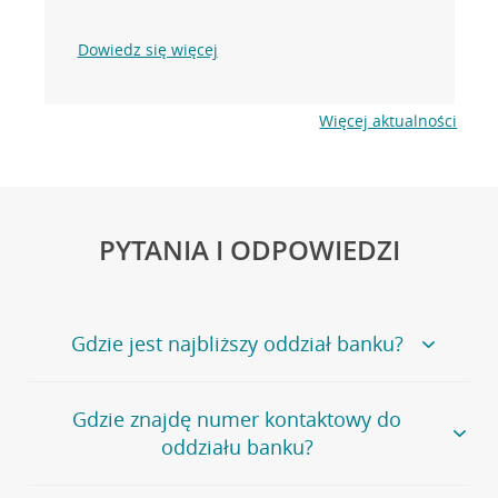
Dowiedz się więcej
Więcej aktualności
PYTANIA I ODPOWIEDZI
Gdzie jest najbliższy oddział banku?
Jeśli szukasz oddziału naszego banku, zapraszamy na
Gdzie znajdę numer kontaktowy do
stronę
Placówki i bankomaty
, na której znajduje się
oddziału banku?
wygodna wyszukiwarka.
Alternatywnie, możesz skorzystać z pełnej
listy naszych