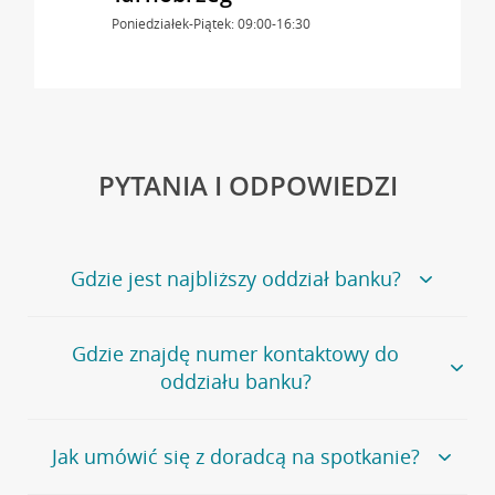
Poniedziałek-Piątek: 09:00-16:30
PYTANIA I ODPOWIEDZI
Gdzie jest najbliższy oddział banku?
Jeśli szukasz oddziału naszego banku, zapraszamy na
Gdzie znajdę numer kontaktowy do
stronę
Placówki i bankomaty
, na której znajduje się
oddziału banku?
wygodna wyszukiwarka.
Alternatywnie, możesz skorzystać z pełnej
listy naszych
oddziałów
.
Bank Credit Agricole nie udostępnia ogólnego numeru
Jak umówić się z doradcą na spotkanie?
telefonu do placówki bankowej.
Przejdź do pytania