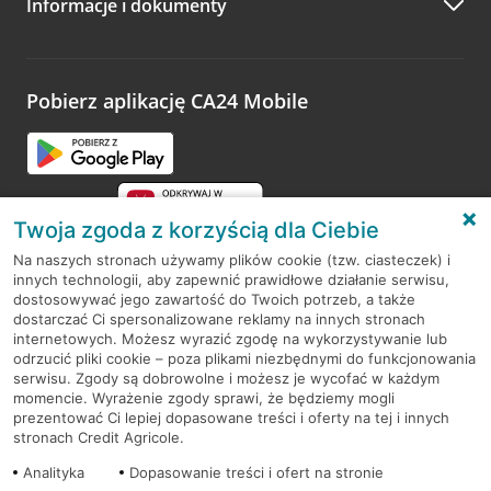
Informacje i dokumenty
Zachęcamy do podzielenia się z nami opinią o wizycie.
Wystarczy przejść na stronę
Oceń wizytę
, wyszukać
odwiedzoną placówkę i wypełnić formularz w ramach
platformy Profil Firmy w Google. Dziękujemy za wszystkie
opinie.
Pobierz aplikację CA24 Mobile
Przejdź do pytania
Twoja zgoda z korzyścią dla Ciebie
Na naszych stronach używamy plików cookie (tzw. ciasteczek) i
innych technologii, aby zapewnić prawidłowe działanie serwisu,
RODO
dostosowywać jego zawartość do Twoich potrzeb, a także
dostarczać Ci spersonalizowane reklamy na innych stronach
Regulamin serwisu
internetowych. Możesz wyrazić zgodę na wykorzystywanie lub
odrzucić pliki cookie – poza plikami niezbędnymi do funkcjonowania
Mapa serwisu
serwisu. Zgody są dobrowolne i możesz je wycofać w każdym
momencie. Wyrażenie zgody sprawi, że będziemy mogli
Polityka
Cookies
prezentować Ci lepiej dopasowane treści i oferty na tej i innych
stronach Credit Agricole.
Polityka prywatności
Analityka
Dopasowanie treści i ofert na stronie