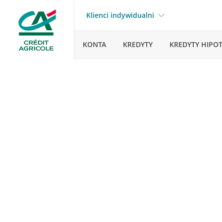
Klienci indywidualni
KONTA
KREDYTY
KREDYTY HIPO