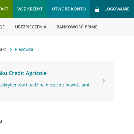
TAKT
WEŹ KREDYT
OTWÓRZ KONTO
LOGOWANIE
JE
UBEZPIECZENIA
BANKOWOŚĆ PRIME
takt
Placówka
ku Credit Agricole
bskrybentów i bądź na bieżąco z nowościami i
a