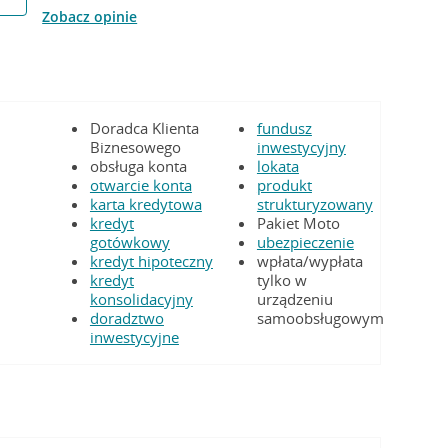
Zobacz opinie
Doradca Klienta
fundusz
Biznesowego
inwestycyjny
obsługa konta
lokata
otwarcie konta
produkt
karta kredytowa
strukturyzowany
kredyt
Pakiet Moto
gotówkowy
ubezpieczenie
kredyt hipoteczny
wpłata/wypłata
kredyt
tylko w
konsolidacyjny
urządzeniu
doradztwo
samoobsługowym
inwestycyjne