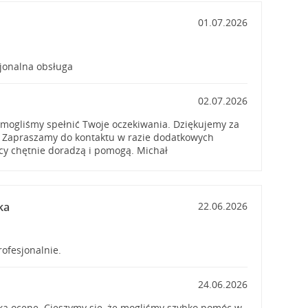
01.07.2026
sjonalna obsługa
02.07.2026
 mogliśmy spełnić Twoje oczekiwania. Dziękujemy za
! Zapraszamy do kontaktu w razie dodatkowych
cy chętnie doradzą i pomogą. Michał
ka
22.06.2026
rofesjonalnie.
24.06.2026
ką ocenę. Cieszymy się, że mogliśmy szybko pomóc w