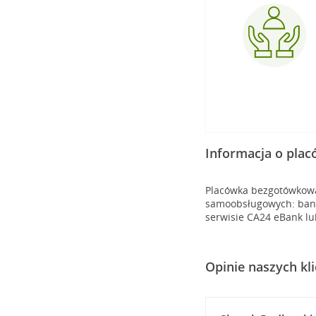
Informacja o pla
Placówka bezgotówkowa 
samoobsługowych: banko
serwisie CA24 eBank lu
Opinie naszych kl