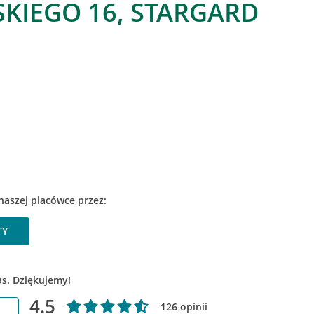
KIEGO 16, STARGARD
naszej placówce przez:
TY
as. Dziękujemy!
4.5
126 opinii