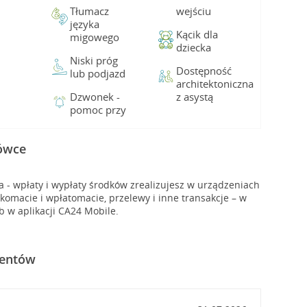
Tłumacz
wejściu
języka
Kącik dla
migowego
dziecka
Niski próg
Dostępność
lub podjazd
architektoniczna
Dzwonek -
z asystą
pomoc przy
cówce
- wpłaty i wypłaty środków zrealizujesz w urządzeniach
macie i wpłatomacie, przelewy i inne transakcje – w
b w aplikacji CA24 Mobile.
ientów