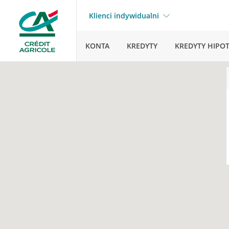
Klienci indywidualni
KONTA
KREDYTY
KREDYTY HIPO