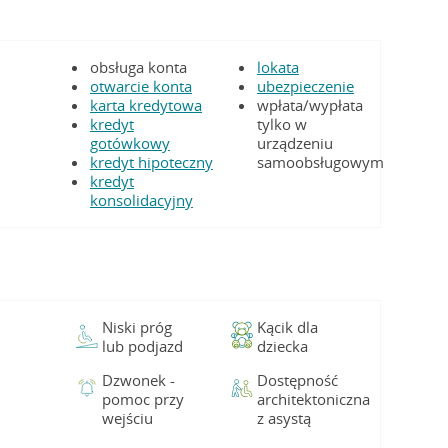
obsługa konta
lokata
otwarcie konta
ubezpieczenie
karta kredytowa
wpłata/wypłata
kredyt
tylko w
gotówkowy
urządzeniu
kredyt hipoteczny
samoobsługowym
kredyt
konsolidacyjny
Niski próg
Kącik dla
lub podjazd
dziecka
Dzwonek -
Dostępność
pomoc przy
architektoniczna
wejściu
z asystą