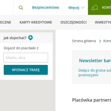
Bezpieczeństwo
KON
Więcej
TECZNE
KARTY KREDYTOWE
OSZCZĘDNOŚCI
INWESTYC
Jak dojechać?
Strona główna
Kon
Dojazd do placówki z:
Newsletter ban
WYZNACZ TRASĘ
Dołącz do grona su
promocjami
Placówka partner