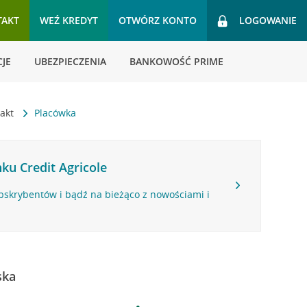
TAKT
WEŹ KREDYT
OTWÓRZ KONTO
LOGOWANIE
JE
UBEZPIECZENIA
BANKOWOŚĆ PRIME
takt
Placówka
ku Credit Agricole
bskrybentów i bądź na bieżąco z nowościami i
ska