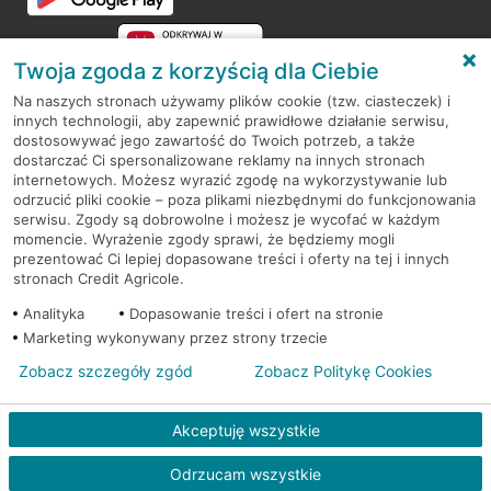
Twoja zgoda z korzyścią dla Ciebie
Na naszych stronach używamy plików cookie (tzw. ciasteczek) i
innych technologii, aby zapewnić prawidłowe działanie serwisu,
RODO
dostosowywać jego zawartość do Twoich potrzeb, a także
dostarczać Ci spersonalizowane reklamy na innych stronach
Regulamin serwisu
internetowych. Możesz wyrazić zgodę na wykorzystywanie lub
odrzucić pliki cookie – poza plikami niezbędnymi do funkcjonowania
Mapa serwisu
serwisu. Zgody są dobrowolne i możesz je wycofać w każdym
momencie. Wyrażenie zgody sprawi, że będziemy mogli
Polityka
Cookies
prezentować Ci lepiej dopasowane treści i oferty na tej i innych
stronach Credit Agricole.
Polityka prywatności
Analityka
Dopasowanie treści i ofert na stronie
Marketing wykonywany przez strony trzecie
Zobacz szczegóły zgód
Zobacz Politykę Cookies
© 2026 Credit Agricole Bank Polska S.A. Wszelkie prawa zastrzeżone
Akceptuję wszystkie
Odrzucam wszystkie