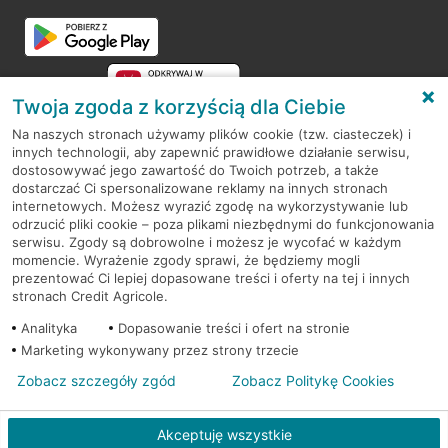
Przejdź do pytania
Twoja zgoda z korzyścią dla Ciebie
Na naszych stronach używamy plików cookie (tzw. ciasteczek) i
innych technologii, aby zapewnić prawidłowe działanie serwisu,
RODO
dostosowywać jego zawartość do Twoich potrzeb, a także
dostarczać Ci spersonalizowane reklamy na innych stronach
Regulamin serwisu
internetowych. Możesz wyrazić zgodę na wykorzystywanie lub
odrzucić pliki cookie – poza plikami niezbędnymi do funkcjonowania
Mapa serwisu
serwisu. Zgody są dobrowolne i możesz je wycofać w każdym
momencie. Wyrażenie zgody sprawi, że będziemy mogli
Polityka
Cookies
prezentować Ci lepiej dopasowane treści i oferty na tej i innych
stronach Credit Agricole.
Polityka prywatności
Analityka
Dopasowanie treści i ofert na stronie
Marketing wykonywany przez strony trzecie
Zobacz szczegóły zgód
Zobacz Politykę Cookies
© 2026 Credit Agricole Bank Polska S.A. Wszelkie prawa zastrzeżone
Akceptuję wszystkie