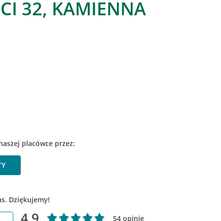
I 32, KAMIENNA
naszej placówce przez:
TY
as. Dziękujemy!
4.9
54 opinie