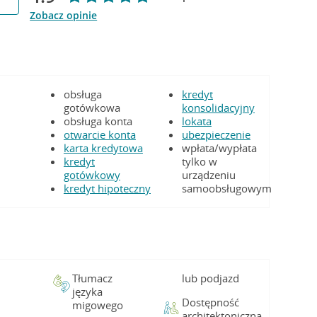
Zobacz opinie
obsługa
kredyt
gotówkowa
konsolidacyjny
obsługa konta
lokata
otwarcie konta
ubezpieczenie
karta kredytowa
wpłata/wypłata
kredyt
tylko w
gotówkowy
urządzeniu
kredyt hipoteczny
samoobsługowym
Tłumacz
lub podjazd
języka
Dostępność
migowego
architektoniczna