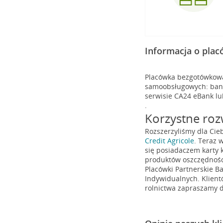
Informacja o pla
Placówka bezgotówkowa 
samoobsługowych: banko
serwisie CA24 eBank lu
.
Korzystne rozw
Rozszerzyliśmy dla Cie
Credit Agricole
. Teraz 
się posiadaczem karty k
produktów oszczędnośc
Placówki Partnerskie Ba
Indywidualnych. Klient
rolnictwa zapraszamy d