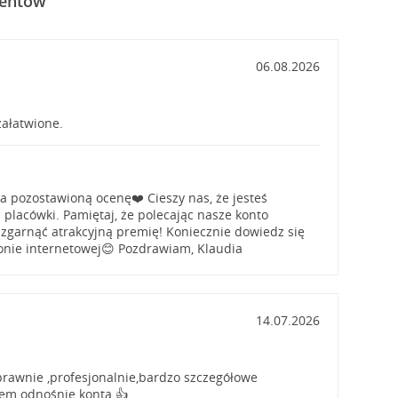
ientów
06.08.2026
ałatwione.
za pozostawioną ocenę❤️ Cieszy nas, że jesteś
 placówki. Pamiętaj, że polecając nasze konto
zgarnąć atrakcyjną premię! Koniecznie dowiedz się
ronie internetowej😊 Pozdrawiam, Klaudia
14.07.2026
prawnie ,profesjonalnie,bardzo szczegółowe
łem odnośnie konta.👍