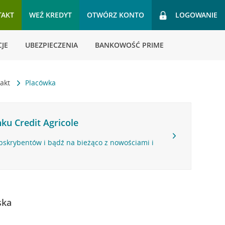
TAKT
WEŹ KREDYT
OTWÓRZ KONTO
LOGOWANIE
JE
UBEZPIECZENIA
BANKOWOŚĆ PRIME
takt
Placówka
ku Credit Agricole
bskrybentów i bądź na bieżąco z nowościami i
ska