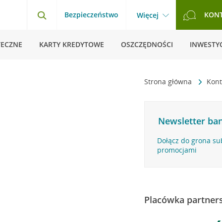
Bezpieczeństwo
KON
Więcej
TECZNE
KARTY KREDYTOWE
OSZCZĘDNOŚCI
INWESTYC
Strona główna
Kon
Newsletter ban
Dołącz do grona su
promocjami
Placówka partner