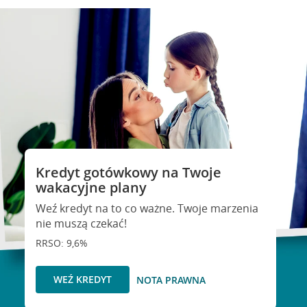
Kredyt gotówkowy na Twoje
wakacyjne plany
Weź kredyt na to co ważne. Twoje marzenia
nie muszą czekać!
RRSO: 9,6%
WEŹ KREDYT
NOTA PRAWNA