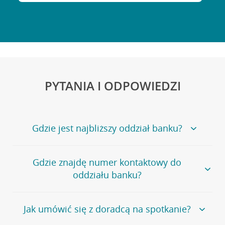
PYTANIA I ODPOWIEDZI
Gdzie jest najbliższy oddział banku?
Jeśli szukasz oddziału naszego banku, zapraszamy na
Gdzie znajdę numer kontaktowy do
stronę
Placówki i bankomaty
, na której znajduje się
oddziału banku?
wygodna wyszukiwarka.
Alternatywnie, możesz skorzystać z pełnej
listy naszych
oddziałów
.
Bank Credit Agricole nie udostępnia ogólnego numeru
Jak umówić się z doradcą na spotkanie?
telefonu do placówki bankowej.
Przejdź do pytania