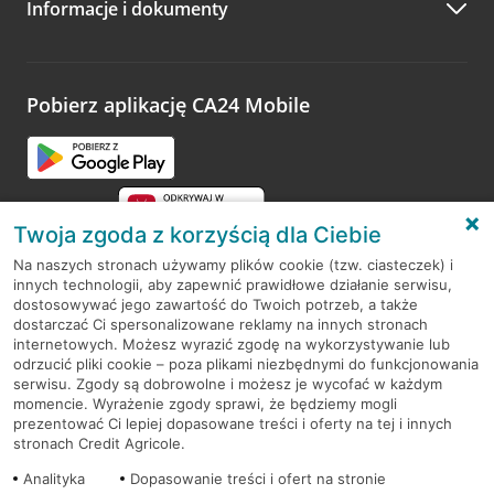
Informacje i dokumenty
Zachęcamy do podzielenia się z nami opinią o wizycie.
Wystarczy przejść na stronę
Oceń wizytę
, wyszukać
odwiedzoną placówkę i wypełnić formularz w ramach
platformy Profil Firmy w Google. Dziękujemy za wszystkie
opinie.
Pobierz aplikację CA24 Mobile
Przejdź do pytania
Twoja zgoda z korzyścią dla Ciebie
Na naszych stronach używamy plików cookie (tzw. ciasteczek) i
innych technologii, aby zapewnić prawidłowe działanie serwisu,
RODO
dostosowywać jego zawartość do Twoich potrzeb, a także
dostarczać Ci spersonalizowane reklamy na innych stronach
Regulamin serwisu
internetowych. Możesz wyrazić zgodę na wykorzystywanie lub
odrzucić pliki cookie – poza plikami niezbędnymi do funkcjonowania
Mapa serwisu
serwisu. Zgody są dobrowolne i możesz je wycofać w każdym
momencie. Wyrażenie zgody sprawi, że będziemy mogli
Polityka
Cookies
prezentować Ci lepiej dopasowane treści i oferty na tej i innych
stronach Credit Agricole.
Polityka prywatności
Analityka
Dopasowanie treści i ofert na stronie