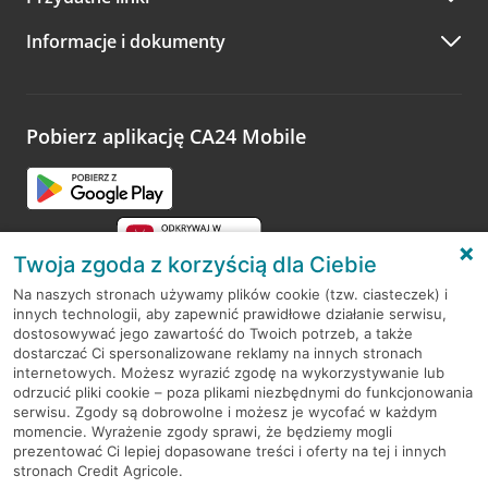
A po wizycie…
Informacje i dokumenty
Zachęcamy do podzielenia się z nami opinią o wizycie.
Wystarczy przejść na stronę
Oceń wizytę
, wyszukać
odwiedzoną placówkę i wypełnić formularz w ramach
platformy Profil Firmy w Google. Dziękujemy za wszystkie
opinie.
Pobierz aplikację CA24 Mobile
Przejdź do pytania
Twoja zgoda z korzyścią dla Ciebie
Na naszych stronach używamy plików cookie (tzw. ciasteczek) i
innych technologii, aby zapewnić prawidłowe działanie serwisu,
RODO
dostosowywać jego zawartość do Twoich potrzeb, a także
dostarczać Ci spersonalizowane reklamy na innych stronach
Regulamin serwisu
internetowych. Możesz wyrazić zgodę na wykorzystywanie lub
odrzucić pliki cookie – poza plikami niezbędnymi do funkcjonowania
Mapa serwisu
serwisu. Zgody są dobrowolne i możesz je wycofać w każdym
momencie. Wyrażenie zgody sprawi, że będziemy mogli
Polityka
Cookies
prezentować Ci lepiej dopasowane treści i oferty na tej i innych
stronach Credit Agricole.