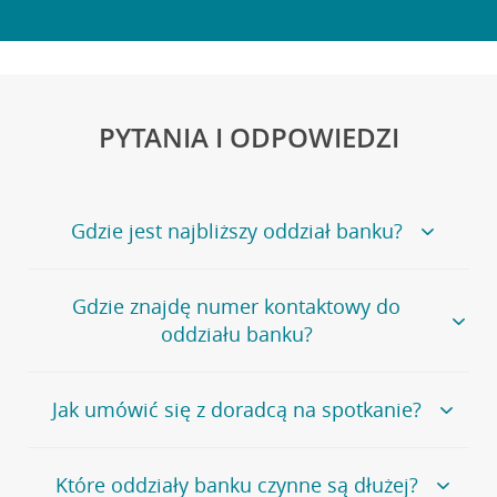
PYTANIA I ODPOWIEDZI
Gdzie jest najbliższy oddział banku?
Jeśli szukasz oddziału naszego banku, zapraszamy na
Gdzie znajdę numer kontaktowy do
stronę
Placówki i bankomaty
, na której znajduje się
oddziału banku?
wygodna wyszukiwarka.
Alternatywnie, możesz skorzystać z pełnej
listy naszych
oddziałów
.
Bank Credit Agricole nie udostępnia ogólnego numeru
Jak umówić się z doradcą na spotkanie?
telefonu do placówki bankowej.
Przejdź do pytania
Polecamy skorzystanie z możliwości wcześniejszego
Jeśli jesteś już
naszym
umówienia się z doradcą w placówce bankowej
.
Które oddziały banku czynne są dłużej?
klientem
możesz
samodzielnie
umówić się na spotkanie z