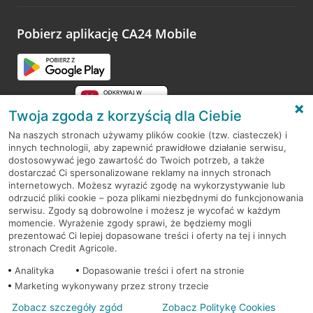
odwiedzoną placówkę i wypełnić formularz w ramach
platformy Profil Firmy w Google. Dziękujemy za wszystkie
opinie.
Pobierz aplikację CA24 Mobile
Przejdź do pytania
Twoja zgoda z korzyścią dla Ciebie
Na naszych stronach używamy plików cookie (tzw. ciasteczek) i
innych technologii, aby zapewnić prawidłowe działanie serwisu,
RODO
dostosowywać jego zawartość do Twoich potrzeb, a także
dostarczać Ci spersonalizowane reklamy na innych stronach
Regulamin serwisu
internetowych. Możesz wyrazić zgodę na wykorzystywanie lub
odrzucić pliki cookie – poza plikami niezbędnymi do funkcjonowania
Mapa serwisu
serwisu. Zgody są dobrowolne i możesz je wycofać w każdym
momencie. Wyrażenie zgody sprawi, że będziemy mogli
Polityka
Cookies
prezentować Ci lepiej dopasowane treści i oferty na tej i innych
stronach Credit Agricole.
Polityka prywatności
Analityka
Dopasowanie treści i ofert na stronie
Marketing wykonywany przez strony trzecie
Zobacz szczegóły zgód
Zobacz Politykę Cookies
© 2026 Credit Agricole Bank Polska S.A. Wszelkie prawa zastrzeżone