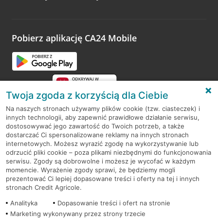
Wystarczy przejść na stronę
Oceń wizytę
, wyszukać
odwiedzoną placówkę i wypełnić formularz w ramach
platformy Profil Firmy w Google. Dziękujemy za wszystkie
opinie.
Pobierz aplikację CA24 Mobile
Przejdź do pytania
Twoja zgoda z korzyścią dla Ciebie
Na naszych stronach używamy plików cookie (tzw. ciasteczek) i
innych technologii, aby zapewnić prawidłowe działanie serwisu,
RODO
dostosowywać jego zawartość do Twoich potrzeb, a także
dostarczać Ci spersonalizowane reklamy na innych stronach
Regulamin serwisu
internetowych. Możesz wyrazić zgodę na wykorzystywanie lub
odrzucić pliki cookie – poza plikami niezbędnymi do funkcjonowania
Mapa serwisu
serwisu. Zgody są dobrowolne i możesz je wycofać w każdym
momencie. Wyrażenie zgody sprawi, że będziemy mogli
Polityka
Cookies
prezentować Ci lepiej dopasowane treści i oferty na tej i innych
stronach Credit Agricole.
Polityka prywatności
Analityka
Dopasowanie treści i ofert na stronie
Marketing wykonywany przez strony trzecie