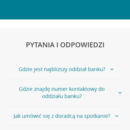
PYTANIA I ODPOWIEDZI
Gdzie jest najbliższy oddział banku?
Jeśli szukasz oddziału naszego banku, zapraszamy na
Gdzie znajdę numer kontaktowy do
stronę
Placówki i bankomaty
, na której znajduje się
oddziału banku?
wygodna wyszukiwarka.
Alternatywnie, możesz skorzystać z pełnej
listy naszych
oddziałów
.
Bank Credit Agricole nie udostępnia ogólnego numeru
Jak umówić się z doradcą na spotkanie?
telefonu do placówki bankowej.
Przejdź do pytania
Polecamy skorzystanie z możliwości wcześniejszego