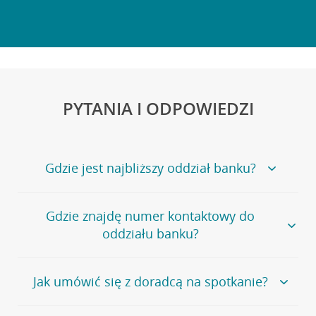
PYTANIA I ODPOWIEDZI
Gdzie jest najbliższy oddział banku?
Jeśli szukasz oddziału naszego banku, zapraszamy na
Gdzie znajdę numer kontaktowy do
stronę
Placówki i bankomaty
, na której znajduje się
oddziału banku?
wygodna wyszukiwarka.
Alternatywnie, możesz skorzystać z pełnej
listy naszych
oddziałów
.
Bank Credit Agricole nie udostępnia ogólnego numeru
Jak umówić się z doradcą na spotkanie?
telefonu do placówki bankowej.
Przejdź do pytania
Polecamy skorzystanie z możliwości wcześniejszego