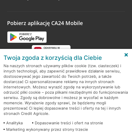
Wystarczy przejść na stronę
Oceń wizytę
, wyszukać
odwiedzoną placówkę i wypełnić formularz w ramach
platformy Profil Firmy w Google. Dziękujemy za wszystkie
opinie.
Pobierz aplikację CA24 Mobile
Przejdź do pytania
Twoja zgoda z korzyścią dla Ciebie
Na naszych stronach używamy plików cookie (tzw. ciasteczek) i
innych technologii, aby zapewnić prawidłowe działanie serwisu,
RODO
dostosowywać jego zawartość do Twoich potrzeb, a także
dostarczać Ci spersonalizowane reklamy na innych stronach
Regulamin serwisu
internetowych. Możesz wyrazić zgodę na wykorzystywanie lub
odrzucić pliki cookie – poza plikami niezbędnymi do funkcjonowania
Mapa serwisu
serwisu. Zgody są dobrowolne i możesz je wycofać w każdym
momencie. Wyrażenie zgody sprawi, że będziemy mogli
Polityka
Cookies
prezentować Ci lepiej dopasowane treści i oferty na tej i innych
stronach Credit Agricole.
Polityka prywatności
Analityka
Dopasowanie treści i ofert na stronie
Marketing wykonywany przez strony trzecie