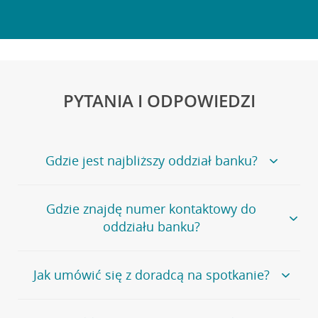
PYTANIA I ODPOWIEDZI
Gdzie jest najbliższy oddział banku?
Jeśli szukasz oddziału naszego banku, zapraszamy na
Gdzie znajdę numer kontaktowy do
stronę
Placówki i bankomaty
, na której znajduje się
oddziału banku?
wygodna wyszukiwarka.
Alternatywnie, możesz skorzystać z pełnej
listy naszych
oddziałów
.
Bank Credit Agricole nie udostępnia ogólnego numeru
Jak umówić się z doradcą na spotkanie?
telefonu do placówki bankowej.
Przejdź do pytania
Polecamy skorzystanie z możliwości wcześniejszego
Jeśli jesteś już
naszym