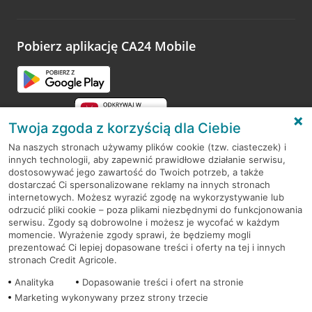
Wystarczy przejść na stronę
Oceń wizytę
, wyszukać
odwiedzoną placówkę i wypełnić formularz w ramach
platformy Profil Firmy w Google. Dziękujemy za wszystkie
opinie.
Pobierz aplikację CA24 Mobile
Przejdź do pytania
Twoja zgoda z korzyścią dla Ciebie
Na naszych stronach używamy plików cookie (tzw. ciasteczek) i
innych technologii, aby zapewnić prawidłowe działanie serwisu,
RODO
dostosowywać jego zawartość do Twoich potrzeb, a także
dostarczać Ci spersonalizowane reklamy na innych stronach
Regulamin serwisu
internetowych. Możesz wyrazić zgodę na wykorzystywanie lub
odrzucić pliki cookie – poza plikami niezbędnymi do funkcjonowania
Mapa serwisu
serwisu. Zgody są dobrowolne i możesz je wycofać w każdym
momencie. Wyrażenie zgody sprawi, że będziemy mogli
Polityka
Cookies
prezentować Ci lepiej dopasowane treści i oferty na tej i innych
stronach Credit Agricole.
Polityka prywatności
Analityka
Dopasowanie treści i ofert na stronie
Marketing wykonywany przez strony trzecie