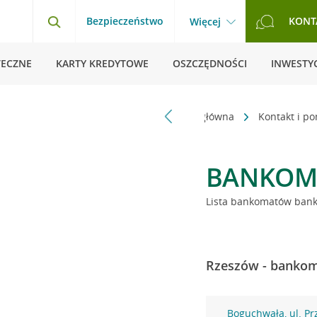
Bezpieczeństwo
KONT
Więcej
TECZNE
KARTY KREDYTOWE
OSZCZĘDNOŚCI
INWESTYC
Strona główna
Kontakt i p
BANKOM
Lista bankomatów banku
Rzeszów - bankoma
Boguchwała, ul. P