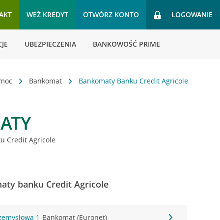
AKT
WEŹ KREDYT
OTWÓRZ KONTO
LOGOWANIE
JE
UBEZPIECZENIA
BANKOWOŚĆ PRIME
omoc
Bankomat
Bankomaty Banku Credit Agricole
ATY
 Credit Agricole
ty banku Credit Agricole
rzemysłowa 1
Bankomat (Euronet)