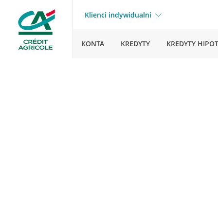
Klienci indywidualni
KONTA
KREDYTY
KREDYTY HIPO