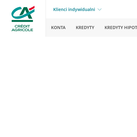
Klienci indywidualni
KONTA
KREDYTY
KREDYTY HIPO