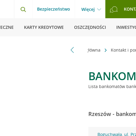
Bezpieczeństwo
KONT
Więcej
TECZNE
KARTY KREDYTOWE
OSZCZĘDNOŚCI
INWESTYC
Strona główna
Kontakt i p
BANKOM
Lista bankomatów banku
Rzeszów - bankoma
Boguchwała, ul. P