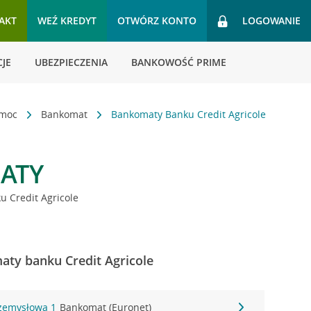
AKT
WEŹ KREDYT
OTWÓRZ KONTO
LOGOWANIE
JE
UBEZPIECZENIA
BANKOWOŚĆ PRIME
omoc
Bankomat
Bankomaty Banku Credit Agricole
ATY
 Credit Agricole
ty banku Credit Agricole
rzemysłowa 1
Bankomat (Euronet)