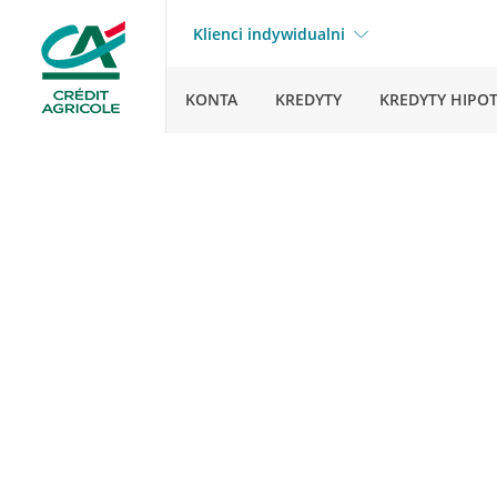
Klienci indywidualni
KONTA
KREDYTY
KREDYTY HIPO