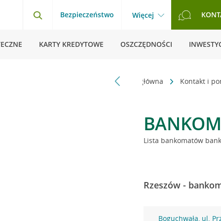
Bezpieczeństwo
KONT
Więcej
TECZNE
KARTY KREDYTOWE
OSZCZĘDNOŚCI
INWESTYC
Strona główna
Kontakt i p
BANKOM
Lista bankomatów banku
Rzeszów - bankoma
Boguchwała, ul. P