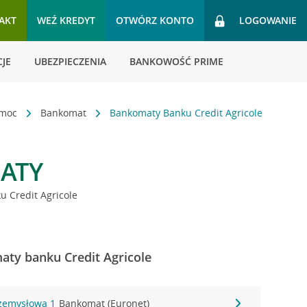
AKT
WEŹ KREDYT
OTWÓRZ KONTO
LOGOWANIE
JE
UBEZPIECZENIA
BANKOWOŚĆ PRIME
omoc
Bankomat
Bankomaty Banku Credit Agricole
ATY
 Credit Agricole
ty banku Credit Agricole
rzemysłowa 1
Bankomat (Euronet)