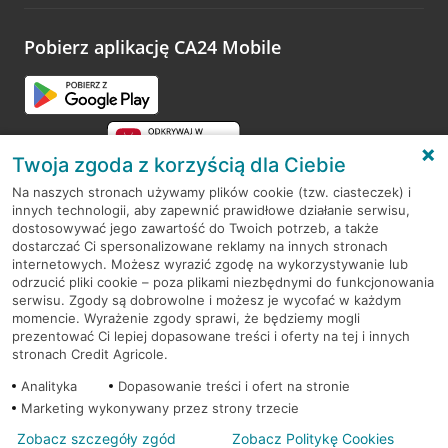
odwiedzoną placówkę i wypełnić formularz w ramach
platformy Profil Firmy w Google. Dziękujemy za wszystkie
opinie.
Pobierz aplikację CA24 Mobile
Przejdź do pytania
Twoja zgoda z korzyścią dla Ciebie
Na naszych stronach używamy plików cookie (tzw. ciasteczek) i
innych technologii, aby zapewnić prawidłowe działanie serwisu,
RODO
dostosowywać jego zawartość do Twoich potrzeb, a także
dostarczać Ci spersonalizowane reklamy na innych stronach
Regulamin serwisu
internetowych. Możesz wyrazić zgodę na wykorzystywanie lub
odrzucić pliki cookie – poza plikami niezbędnymi do funkcjonowania
Mapa serwisu
serwisu. Zgody są dobrowolne i możesz je wycofać w każdym
momencie. Wyrażenie zgody sprawi, że będziemy mogli
Polityka
Cookies
prezentować Ci lepiej dopasowane treści i oferty na tej i innych
stronach Credit Agricole.
Polityka prywatności
Analityka
Dopasowanie treści i ofert na stronie
Marketing wykonywany przez strony trzecie
Zobacz szczegóły zgód
Zobacz Politykę Cookies
© 2026 Credit Agricole Bank Polska S.A. Wszelkie prawa zastrzeżone