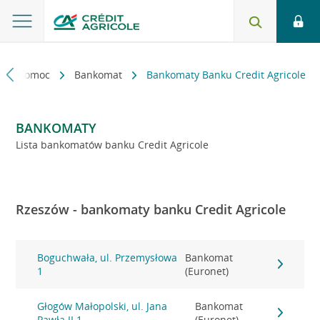
kt i pomoc
Bankomat
Bankomaty Banku Credit Agricole
BANKOMATY
Lista bankomatów banku Credit Agricole
Rzeszów - bankomaty banku Credit Agricole
Boguchwała, ul. Przemysłowa
Bankomat
1
(Euronet)
Głogów Małopolski, ul. Jana
Bankomat
Pawła II 1
(Euronet)