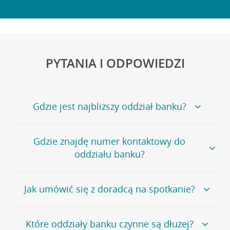
PYTANIA I ODPOWIEDZI
Gdzie jest najbliższy oddział banku?
Jeśli szukasz oddziału naszego banku, zapraszamy na
Gdzie znajdę numer kontaktowy do
stronę
Placówki i bankomaty
, na której znajduje się
oddziału banku?
wygodna wyszukiwarka.
Alternatywnie, możesz skorzystać z pełnej
listy naszych
oddziałów
.
Bank Credit Agricole nie udostępnia ogólnego numeru
Jak umówić się z doradcą na spotkanie?
telefonu do placówki bankowej.
Przejdź do pytania
Polecamy skorzystanie z możliwości wcześniejszego
Jeśli jesteś już
naszym
umówienia się z doradcą w placówce bankowej
.
Które oddziały banku czynne są dłużej?
klientem
możesz
samodzielnie
umówić się na spotkanie z