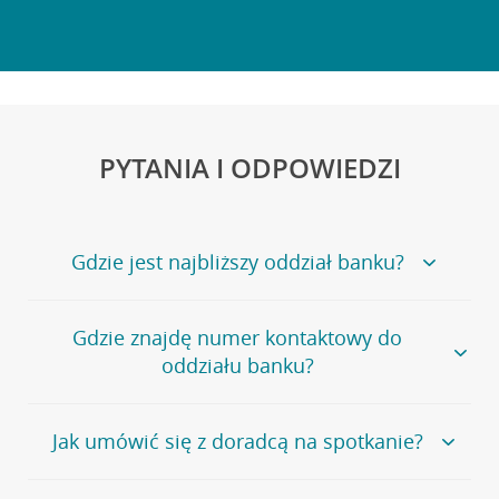
PYTANIA I ODPOWIEDZI
Gdzie jest najbliższy oddział banku?
Jeśli szukasz oddziału naszego banku, zapraszamy na
Gdzie znajdę numer kontaktowy do
stronę
Placówki i bankomaty
, na której znajduje się
oddziału banku?
wygodna wyszukiwarka.
Alternatywnie, możesz skorzystać z pełnej
listy naszych
oddziałów
.
Bank Credit Agricole nie udostępnia ogólnego numeru
Jak umówić się z doradcą na spotkanie?
telefonu do placówki bankowej.
Przejdź do pytania
Polecamy skorzystanie z możliwości wcześniejszego