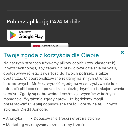
Wystarczy przejść na stronę
Oceń wizytę
, wyszukać
odwiedzoną placówkę i wypełnić formularz w ramach
platformy Profil Firmy w Google. Dziękujemy za wszystkie
opinie.
Pobierz aplikację CA24 Mobile
Przejdź do pytania
Twoja zgoda z korzyścią dla Ciebie
Na naszych stronach używamy plików cookie (tzw. ciasteczek) i
innych technologii, aby zapewnić prawidłowe działanie serwisu,
RODO
dostosowywać jego zawartość do Twoich potrzeb, a także
dostarczać Ci spersonalizowane reklamy na innych stronach
Regulamin serwisu
internetowych. Możesz wyrazić zgodę na wykorzystywanie lub
odrzucić pliki cookie – poza plikami niezbędnymi do funkcjonowania
Mapa serwisu
serwisu. Zgody są dobrowolne i możesz je wycofać w każdym
momencie. Wyrażenie zgody sprawi, że będziemy mogli
Polityka
Cookies
prezentować Ci lepiej dopasowane treści i oferty na tej i innych
stronach Credit Agricole.
Polityka prywatności
Analityka
Dopasowanie treści i ofert na stronie
Marketing wykonywany przez strony trzecie