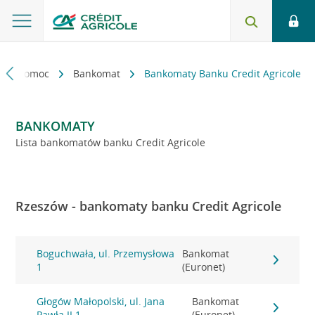
kt i pomoc
Bankomat
Bankomaty Banku Credit Agricole
BANKOMATY
Lista bankomatów banku Credit Agricole
Rzeszów - bankomaty banku Credit Agricole
Boguchwała, ul. Przemysłowa
Bankomat
1
(Euronet)
Głogów Małopolski, ul. Jana
Bankomat
Pawła II 1
(Euronet)