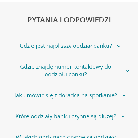
PYTANIA I ODPOWIEDZI
Gdzie jest najbliższy oddział banku?
Jeśli szukasz oddziału naszego banku, zapraszamy na
Gdzie znajdę numer kontaktowy do
stronę
Placówki i bankomaty
, na której znajduje się
oddziału banku?
wygodna wyszukiwarka.
Alternatywnie, możesz skorzystać z pełnej
listy naszych
oddziałów
.
Bank Credit Agricole nie udostępnia ogólnego numeru
Jak umówić się z doradcą na spotkanie?
telefonu do placówki bankowej.
Przejdź do pytania
Polecamy skorzystanie z możliwości wcześniejszego
Jeśli jesteś już
naszym
umówienia się z doradcą w placówce bankowej
.
Które oddziały banku czynne są dłużej?
klientem
możesz
samodzielnie
umówić się na spotkanie z
Twoim doradcą w wybranym terminie. Zrób to:
Przejdź do pytania
Większość naszych oddziałów czynna jest w
podobnych
w
aplikacji CA24 Mobile
- po zalogowaniu kliknij w ikonę
W jakich godzinach czynne są oddziały