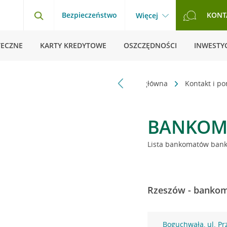
Bezpieczeństwo
KONT
Więcej
TECZNE
KARTY KREDYTOWE
OSZCZĘDNOŚCI
INWESTYC
Strona główna
Kontakt i p
BANKOM
Lista bankomatów banku
Rzeszów - bankoma
Boguchwała, ul. P