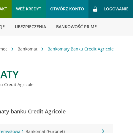
AKT
WEŹ KREDYT
OTWÓRZ KONTO
LOGOWANIE
JE
UBEZPIECZENIA
BANKOWOŚĆ PRIME
omoc
Bankomat
Bankomaty Banku Credit Agricole
ATY
 Credit Agricole
ty banku Credit Agricole
rzemysłowa 1
Bankomat (Euronet)