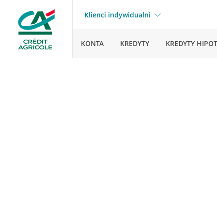
Klienci indywidualni
KONTA
KREDYTY
KREDYTY HIPO