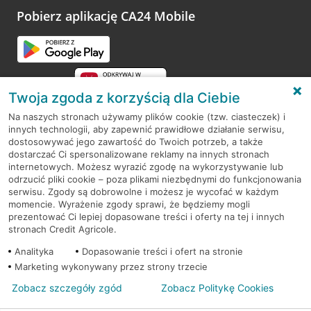
opinie.
Pobierz aplikację CA24 Mobile
Przejdź do pytania
Twoja zgoda z korzyścią dla Ciebie
Na naszych stronach używamy plików cookie (tzw. ciasteczek) i
innych technologii, aby zapewnić prawidłowe działanie serwisu,
RODO
dostosowywać jego zawartość do Twoich potrzeb, a także
dostarczać Ci spersonalizowane reklamy na innych stronach
Regulamin serwisu
internetowych. Możesz wyrazić zgodę na wykorzystywanie lub
odrzucić pliki cookie – poza plikami niezbędnymi do funkcjonowania
Mapa serwisu
serwisu. Zgody są dobrowolne i możesz je wycofać w każdym
momencie. Wyrażenie zgody sprawi, że będziemy mogli
Polityka
Cookies
prezentować Ci lepiej dopasowane treści i oferty na tej i innych
stronach Credit Agricole.
Polityka prywatności
Analityka
Dopasowanie treści i ofert na stronie
Marketing wykonywany przez strony trzecie
Zobacz szczegóły zgód
Zobacz Politykę Cookies
© 2026 Credit Agricole Bank Polska S.A. Wszelkie prawa zastrzeżone