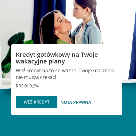
Kredyt gotówkowy na Twoje
wakacyjne plany
Weź kredyt na to co ważne. Twoje marzenia
nie muszą czekać!
RRSO: 9,6%
WEŹ KREDYT
NOTA PRAWNA