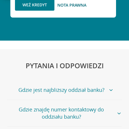
WEŹ KREDYT
NOTA PRAWNA
PYTANIA I ODPOWIEDZI
Gdzie jest najbliższy oddział banku?
Jeśli szukasz oddziału naszego banku, zapraszamy na
Gdzie znajdę numer kontaktowy do
stronę
Placówki i bankomaty
, na której znajduje się
oddziału banku?
wygodna wyszukiwarka.
Alternatywnie, możesz skorzystać z pełnej
listy naszych