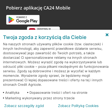
platformy Profil Firmy w Google. Dziękujemy za wszystkie
opinie.
Pobierz aplikację CA24 Mobile
Przejdź do pytania
Twoja zgoda z korzyścią dla Ciebie
Na naszych stronach używamy plików cookie (tzw. ciasteczek) i
innych technologii, aby zapewnić prawidłowe działanie serwisu,
RODO
dostosowywać jego zawartość do Twoich potrzeb, a także
dostarczać Ci spersonalizowane reklamy na innych stronach
Regulamin serwisu
internetowych. Możesz wyrazić zgodę na wykorzystywanie lub
odrzucić pliki cookie – poza plikami niezbędnymi do funkcjonowania
Mapa serwisu
serwisu. Zgody są dobrowolne i możesz je wycofać w każdym
momencie. Wyrażenie zgody sprawi, że będziemy mogli
Polityka
Cookies
prezentować Ci lepiej dopasowane treści i oferty na tej i innych
stronach Credit Agricole.
Polityka prywatności
Analityka
Dopasowanie treści i ofert na stronie
Marketing wykonywany przez strony trzecie
Zobacz szczegóły zgód
Zobacz Politykę Cookies
© 2026 Credit Agricole Bank Polska S.A. Wszelkie prawa zastrzeżone