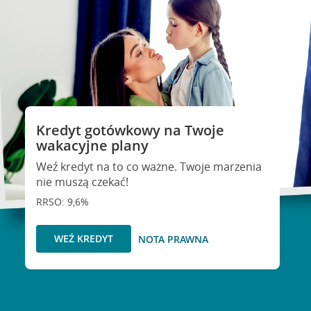
Kredyt gotówkowy na Twoje
wakacyjne plany
Weź kredyt na to co ważne. Twoje marzenia
nie muszą czekać!
RRSO: 9,6%
WEŹ KREDYT
NOTA PRAWNA