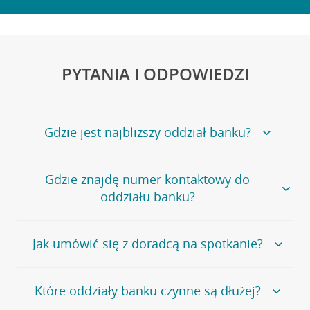
PYTANIA I ODPOWIEDZI
Gdzie jest najbliższy oddział banku?
Jeśli szukasz oddziału naszego banku, zapraszamy na
Gdzie znajdę numer kontaktowy do
stronę
Placówki i bankomaty
, na której znajduje się
oddziału banku?
wygodna wyszukiwarka.
Alternatywnie, możesz skorzystać z pełnej
listy naszych
oddziałów
.
Bank Credit Agricole nie udostępnia ogólnego numeru
Jak umówić się z doradcą na spotkanie?
telefonu do placówki bankowej.
Przejdź do pytania
Polecamy skorzystanie z możliwości wcześniejszego
Jeśli jesteś już
naszym
umówienia się z doradcą w placówce bankowej
.
Które oddziały banku czynne są dłużej?
klientem
możesz
samodzielnie
umówić się na spotkanie z