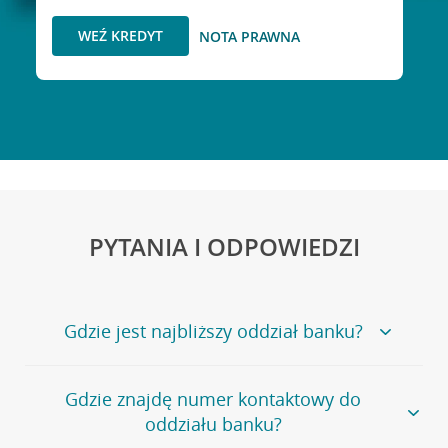
WEŹ KREDYT
NOTA PRAWNA
PYTANIA I ODPOWIEDZI
Gdzie jest najbliższy oddział banku?
Jeśli szukasz oddziału naszego banku, zapraszamy na
Gdzie znajdę numer kontaktowy do
stronę
Placówki i bankomaty
, na której znajduje się
oddziału banku?
wygodna wyszukiwarka.