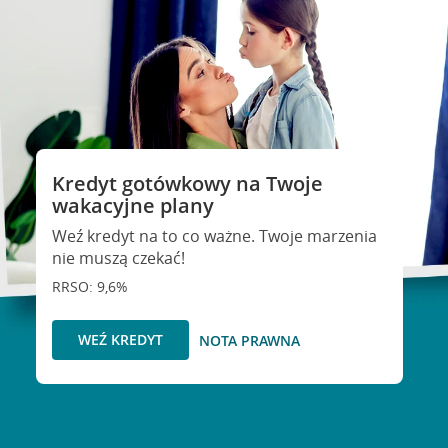
Kredyt gotówkowy na Twoje
wakacyjne plany
Weź kredyt na to co ważne. Twoje marzenia
nie muszą czekać!
RRSO: 9,6%
WEŹ KREDYT
NOTA PRAWNA