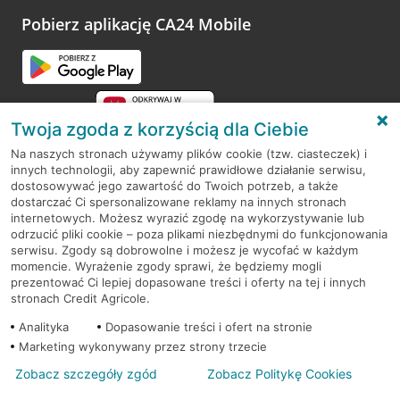
platformy Profil Firmy w Google. Dziękujemy za wszystkie
opinie.
Pobierz aplikację CA24 Mobile
Przejdź do pytania
Twoja zgoda z korzyścią dla Ciebie
Na naszych stronach używamy plików cookie (tzw. ciasteczek) i
innych technologii, aby zapewnić prawidłowe działanie serwisu,
RODO
dostosowywać jego zawartość do Twoich potrzeb, a także
dostarczać Ci spersonalizowane reklamy na innych stronach
Regulamin serwisu
internetowych. Możesz wyrazić zgodę na wykorzystywanie lub
odrzucić pliki cookie – poza plikami niezbędnymi do funkcjonowania
Mapa serwisu
serwisu. Zgody są dobrowolne i możesz je wycofać w każdym
momencie. Wyrażenie zgody sprawi, że będziemy mogli
Polityka
Cookies
prezentować Ci lepiej dopasowane treści i oferty na tej i innych
stronach Credit Agricole.
Polityka prywatności
Analityka
Dopasowanie treści i ofert na stronie
Marketing wykonywany przez strony trzecie
Zobacz szczegóły zgód
Zobacz Politykę Cookies
© 2026 Credit Agricole Bank Polska S.A. Wszelkie prawa zastrzeżone