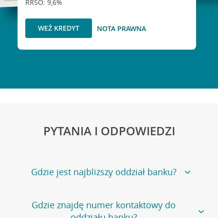
RRSO: 9,6%
WEŹ KREDYT
NOTA PRAWNA
PYTANIA I ODPOWIEDZI
Gdzie jest najbliższy oddział banku?
Jeśli szukasz oddziału naszego banku, zapraszamy na
Gdzie znajdę numer kontaktowy do
stronę
Placówki i bankomaty
, na której znajduje się
oddziału banku?