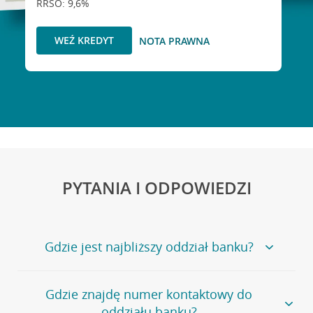
RRSO: 9,6%
WEŹ KREDYT
NOTA PRAWNA
PYTANIA I ODPOWIEDZI
Gdzie jest najbliższy oddział banku?
Jeśli szukasz oddziału naszego banku, zapraszamy na
Gdzie znajdę numer kontaktowy do
stronę
Placówki i bankomaty
, na której znajduje się
oddziału banku?