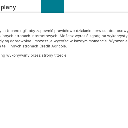
 plany
szą czekać!
nych technologii, aby zapewnić prawidłowe działanie serwisu, dostoso
a innych stronach internetowych. Możesz wyrazić zgodę na wykorzystywa
ody są dobrowolne i możesz je wycofać w każdym momencie. Wyrażenie
tej i innych stronach Credit Agricole.
ing wykonywany przez strony trzecie