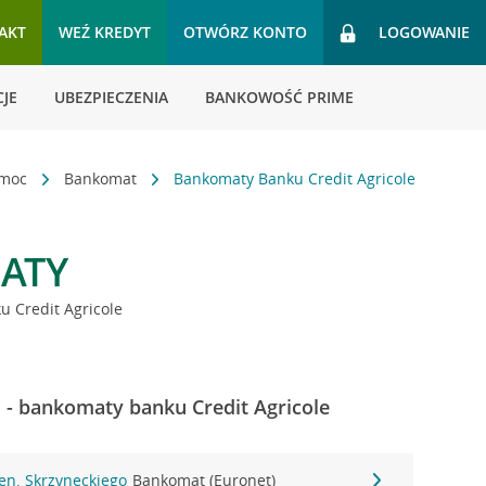
AKT
WEŹ KREDYT
OTWÓRZ KONTO
LOGOWANIE
JE
UBEZPIECZENIA
BANKOWOŚĆ PRIME
omoc
Bankomat
Bankomaty Banku Credit Agricole
ATY
 Credit Agricole
- bankomaty banku Credit Agricole
Gen. Skrzyneckiego
Bankomat (Euronet)