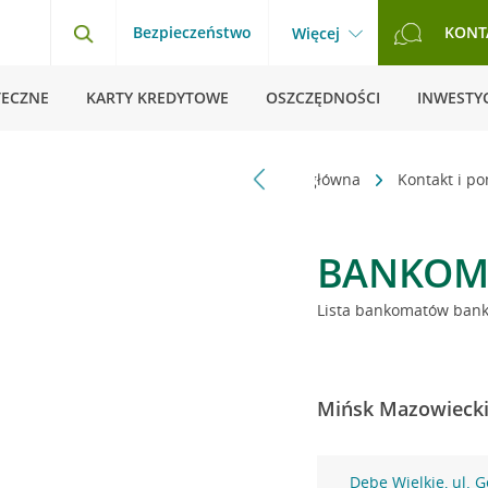
Bezpieczeństwo
KONT
Więcej
TECZNE
KARTY KREDYTOWE
OSZCZĘDNOŚCI
INWESTYC
Strona główna
Kontakt i p
BANKOM
Lista bankomatów banku
Mińsk Mazowiecki 
Dębe Wielkie, ul. 