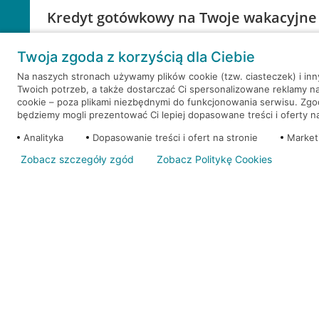
Kredyt gotówkowy na Twoje wakacyjne
Weź kredyt na to co ważne. Twoje marzenia nie mu
Twoja zgoda z korzyścią dla Ciebie
RRSO: 9,6%
Na naszych stronach używamy plików cookie (tzw. ciasteczek) i in
Twoich potrzeb, a także dostarczać Ci spersonalizowane reklamy n
WEŹ KREDYT
NOTA PRAWNA
cookie – poza plikami niezbędnymi do funkcjonowania serwisu. Zg
będziemy mogli prezentować Ci lepiej dopasowane treści i oferty na 
Analityka
Dopasowanie treści i ofert na stronie
Market
Zobacz szczegóły zgód
Zobacz Politykę Cookies