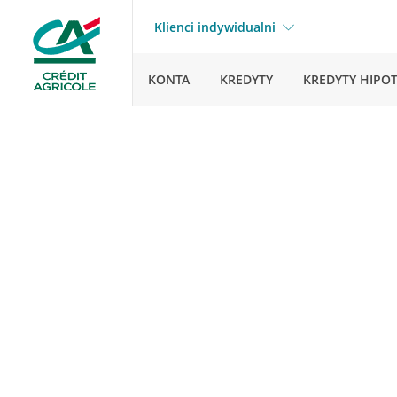
Klienci indywidualni
KONTA
KREDYTY
KREDYTY HIPO