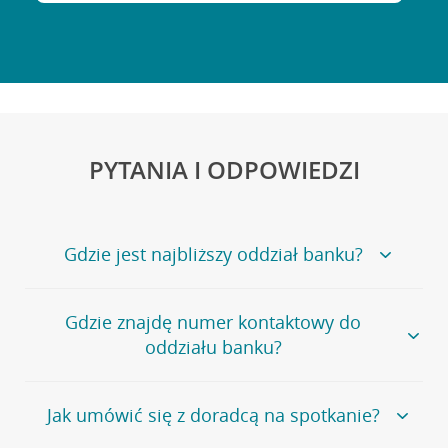
PYTANIA I ODPOWIEDZI
Gdzie jest najbliższy oddział banku?
Jeśli szukasz oddziału naszego banku, zapraszamy na
Gdzie znajdę numer kontaktowy do
stronę
Placówki i bankomaty
, na której znajduje się
oddziału banku?
wygodna wyszukiwarka.
Alternatywnie, możesz skorzystać z pełnej
listy naszych
oddziałów
.
Bank Credit Agricole nie udostępnia ogólnego numeru
Jak umówić się z doradcą na spotkanie?
telefonu do placówki bankowej.
Przejdź do pytania