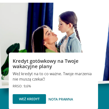
Kredyt gotówkowy na Twoje
wakacyjne plany
Weź kredyt na to co ważne. Twoje marzenia
nie muszą czekać!
RRSO: 9,6%
WEŹ KREDYT
NOTA PRAWNA