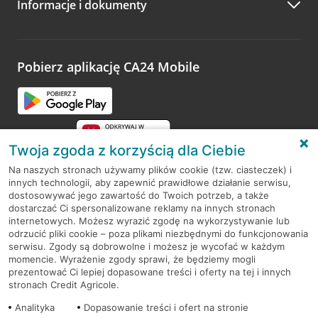
Informacje i dokumenty
Zachęcamy do podzielenia się z nami opinią o wizycie.
Wystarczy przejść na stronę
Oceń wizytę
, wyszukać
odwiedzoną placówkę i wypełnić formularz w ramach
platformy Profil Firmy w Google. Dziękujemy za wszystkie
opinie.
Pobierz aplikację CA24 Mobile
Przejdź do pytania
Twoja zgoda z korzyścią dla Ciebie
Na naszych stronach używamy plików cookie (tzw. ciasteczek) i
innych technologii, aby zapewnić prawidłowe działanie serwisu,
RODO
dostosowywać jego zawartość do Twoich potrzeb, a także
dostarczać Ci spersonalizowane reklamy na innych stronach
Regulamin serwisu
internetowych. Możesz wyrazić zgodę na wykorzystywanie lub
odrzucić pliki cookie – poza plikami niezbędnymi do funkcjonowania
Mapa serwisu
serwisu. Zgody są dobrowolne i możesz je wycofać w każdym
momencie. Wyrażenie zgody sprawi, że będziemy mogli
Polityka
Cookies
prezentować Ci lepiej dopasowane treści i oferty na tej i innych
stronach Credit Agricole.
Polityka prywatności
Analityka
Dopasowanie treści i ofert na stronie