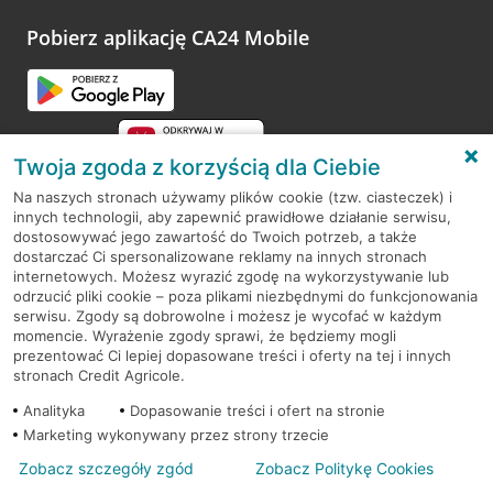
platformy Profil Firmy w Google. Dziękujemy za wszystkie
opinie.
Pobierz aplikację CA24 Mobile
Przejdź do pytania
Twoja zgoda z korzyścią dla Ciebie
Na naszych stronach używamy plików cookie (tzw. ciasteczek) i
innych technologii, aby zapewnić prawidłowe działanie serwisu,
RODO
dostosowywać jego zawartość do Twoich potrzeb, a także
dostarczać Ci spersonalizowane reklamy na innych stronach
Regulamin serwisu
internetowych. Możesz wyrazić zgodę na wykorzystywanie lub
odrzucić pliki cookie – poza plikami niezbędnymi do funkcjonowania
Mapa serwisu
serwisu. Zgody są dobrowolne i możesz je wycofać w każdym
momencie. Wyrażenie zgody sprawi, że będziemy mogli
Polityka
Cookies
prezentować Ci lepiej dopasowane treści i oferty na tej i innych
stronach Credit Agricole.
Polityka prywatności
Analityka
Dopasowanie treści i ofert na stronie
Marketing wykonywany przez strony trzecie
Zobacz szczegóły zgód
Zobacz Politykę Cookies
© 2026 Credit Agricole Bank Polska S.A. Wszelkie prawa zastrzeżone