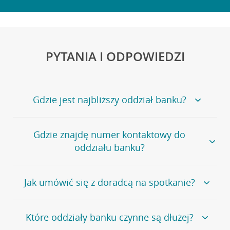
PYTANIA I ODPOWIEDZI
Gdzie jest najbliższy oddział banku?
Jeśli szukasz oddziału naszego banku, zapraszamy na
Gdzie znajdę numer kontaktowy do
stronę
Placówki i bankomaty
, na której znajduje się
oddziału banku?
wygodna wyszukiwarka.
Alternatywnie, możesz skorzystać z pełnej
listy naszych
oddziałów
.
Bank Credit Agricole nie udostępnia ogólnego numeru
Jak umówić się z doradcą na spotkanie?
telefonu do placówki bankowej.
Przejdź do pytania
Polecamy skorzystanie z możliwości wcześniejszego
Jeśli jesteś już
naszym
umówienia się z doradcą w placówce bankowej
.
Które oddziały banku czynne są dłużej?
klientem
możesz
samodzielnie
umówić się na spotkanie z