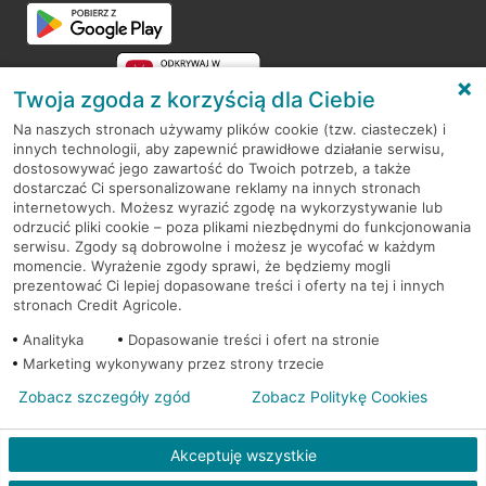
Przejdź do pytania
Twoja zgoda z korzyścią dla Ciebie
Na naszych stronach używamy plików cookie (tzw. ciasteczek) i
innych technologii, aby zapewnić prawidłowe działanie serwisu,
RODO
dostosowywać jego zawartość do Twoich potrzeb, a także
dostarczać Ci spersonalizowane reklamy na innych stronach
Regulamin serwisu
internetowych. Możesz wyrazić zgodę na wykorzystywanie lub
odrzucić pliki cookie – poza plikami niezbędnymi do funkcjonowania
Mapa serwisu
serwisu. Zgody są dobrowolne i możesz je wycofać w każdym
momencie. Wyrażenie zgody sprawi, że będziemy mogli
Polityka
Cookies
prezentować Ci lepiej dopasowane treści i oferty na tej i innych
stronach Credit Agricole.
Polityka prywatności
Analityka
Dopasowanie treści i ofert na stronie
Marketing wykonywany przez strony trzecie
Zobacz szczegóły zgód
Zobacz Politykę Cookies
© 2026 Credit Agricole Bank Polska S.A. Wszelkie prawa zastrzeżone
Akceptuję wszystkie