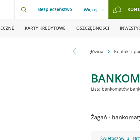
Bezpieczeństwo
KONT
Więcej
TECZNE
KARTY KREDYTOWE
OSZCZĘDNOŚCI
INWESTYC
Strona główna
Kontakt i p
BANKOM
Lista bankomatów banku
Żagań - bankomaty
Świętoszów, ul. Br