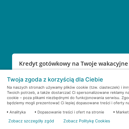
Kredyt gotówkowy na Twoje wakacyjne
Weź kredyt na to co ważne. Twoje marzenia nie mu
Twoja zgoda z korzyścią dla Ciebie
RRSO: 9,6%
Na naszych stronach używamy plików cookie (tzw. ciasteczek) i in
Twoich potrzeb, a także dostarczać Ci spersonalizowane reklamy n
WEŹ KREDYT
NOTA PRAWNA
cookie – poza plikami niezbędnymi do funkcjonowania serwisu. Zg
będziemy mogli prezentować Ci lepiej dopasowane treści i oferty na 
Analityka
Dopasowanie treści i ofert na stronie
Market
Zobacz szczegóły zgód
Zobacz Politykę Cookies