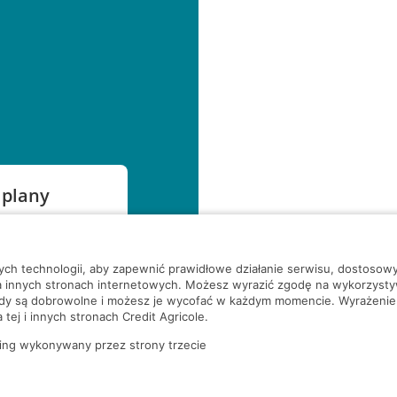
 plany
szą czekać!
nych technologii, aby zapewnić prawidłowe działanie serwisu, dostoso
a innych stronach internetowych. Możesz wyrazić zgodę na wykorzystywa
ody są dobrowolne i możesz je wycofać w każdym momencie. Wyrażenie
tej i innych stronach Credit Agricole.
ing wykonywany przez strony trzecie