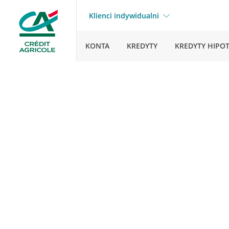
Klienci indywidualni
KONTA
KREDYTY
KREDYTY HIPO