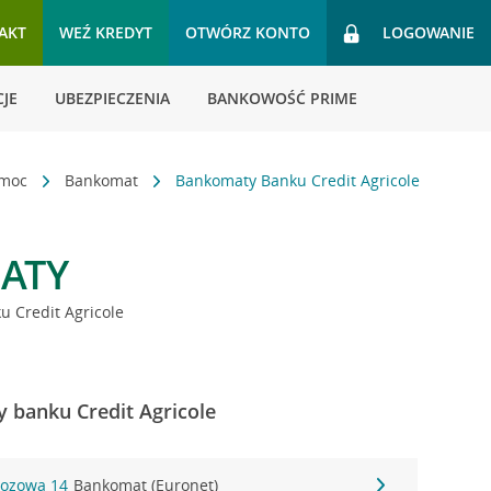
AKT
WEŹ KREDYT
OTWÓRZ KONTO
LOGOWANIE
JE
UBEZPIECZENIA
BANKOWOŚĆ PRIME
omoc
Bankomat
Bankomaty Banku Credit Agricole
ATY
 Credit Agricole
 banku Credit Agricole
zozowa 14
Bankomat (Euronet)