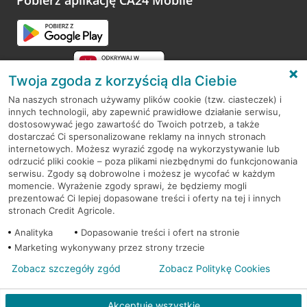
Pobierz aplikację CA24 Mobile
Przejdź do pytania
Twoja zgoda z korzyścią dla Ciebie
Na naszych stronach używamy plików cookie (tzw. ciasteczek) i
innych technologii, aby zapewnić prawidłowe działanie serwisu,
RODO
dostosowywać jego zawartość do Twoich potrzeb, a także
dostarczać Ci spersonalizowane reklamy na innych stronach
Regulamin serwisu
internetowych. Możesz wyrazić zgodę na wykorzystywanie lub
odrzucić pliki cookie – poza plikami niezbędnymi do funkcjonowania
Mapa serwisu
serwisu. Zgody są dobrowolne i możesz je wycofać w każdym
momencie. Wyrażenie zgody sprawi, że będziemy mogli
Polityka
Cookies
prezentować Ci lepiej dopasowane treści i oferty na tej i innych
stronach Credit Agricole.
Polityka prywatności
Analityka
Dopasowanie treści i ofert na stronie
Marketing wykonywany przez strony trzecie
Zobacz szczegóły zgód
Zobacz Politykę Cookies
© 2026 Credit Agricole Bank Polska S.A. Wszelkie prawa zastrzeżone
Akceptuję wszystkie