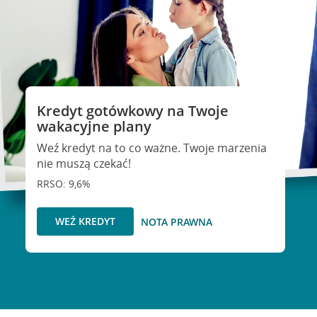
Kredyt gotówkowy na Twoje
wakacyjne plany
Weź kredyt na to co ważne. Twoje marzenia
nie muszą czekać!
RRSO: 9,6%
WEŹ KREDYT
NOTA PRAWNA