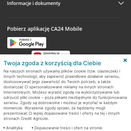
Informacje i dokumenty
Zachęcamy do podzielenia się z nami opinią o wizycie.
Wystarczy przejść na stronę
Oceń wizytę
, wyszukać
odwiedzoną placówkę i wypełnić formularz w ramach
platformy Profil Firmy w Google. Dziękujemy za wszystkie
opinie.
Pobierz aplikację CA24 Mobile
Przejdź do pytania
Twoja zgoda z korzyścią dla Ciebie
Na naszych stronach używamy plików cookie (tzw. ciasteczek) i
innych technologii, aby zapewnić prawidłowe działanie serwisu,
RODO
dostosowywać jego zawartość do Twoich potrzeb, a także
dostarczać Ci spersonalizowane reklamy na innych stronach
Regulamin serwisu
internetowych. Możesz wyrazić zgodę na wykorzystywanie lub
odrzucić pliki cookie – poza plikami niezbędnymi do funkcjonowania
Mapa serwisu
serwisu. Zgody są dobrowolne i możesz je wycofać w każdym
momencie. Wyrażenie zgody sprawi, że będziemy mogli
Polityka
Cookies
prezentować Ci lepiej dopasowane treści i oferty na tej i innych
stronach Credit Agricole.
Polityka prywatności
Analityka
Dopasowanie treści i ofert na stronie