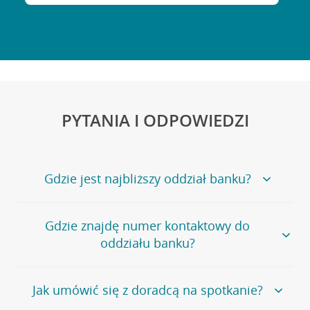
PYTANIA I ODPOWIEDZI
Gdzie jest najbliższy oddział banku?
Jeśli szukasz oddziału naszego banku, zapraszamy na
Gdzie znajdę numer kontaktowy do
stronę
Placówki i bankomaty
, na której znajduje się
oddziału banku?
wygodna wyszukiwarka.
Alternatywnie, możesz skorzystać z pełnej
listy naszych
oddziałów
.
Bank Credit Agricole nie udostępnia ogólnego numeru
Jak umówić się z doradcą na spotkanie?
telefonu do placówki bankowej.
Przejdź do pytania