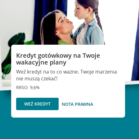
Kredyt gotówkowy na Twoje
wakacyjne plany
Weź kredyt na to co ważne. Twoje marzenia
nie muszą czekać!
RRSO: 9,6%
WEŹ KREDYT
NOTA PRAWNA