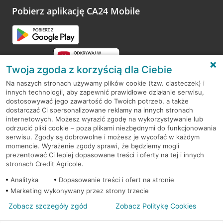
opinie.
Pobierz aplikację CA24 Mobile
Przejdź do pytania
Twoja zgoda z korzyścią dla Ciebie
Na naszych stronach używamy plików cookie (tzw. ciasteczek) i
innych technologii, aby zapewnić prawidłowe działanie serwisu,
RODO
dostosowywać jego zawartość do Twoich potrzeb, a także
dostarczać Ci spersonalizowane reklamy na innych stronach
Regulamin serwisu
internetowych. Możesz wyrazić zgodę na wykorzystywanie lub
odrzucić pliki cookie – poza plikami niezbędnymi do funkcjonowania
Mapa serwisu
serwisu. Zgody są dobrowolne i możesz je wycofać w każdym
momencie. Wyrażenie zgody sprawi, że będziemy mogli
Polityka
Cookies
prezentować Ci lepiej dopasowane treści i oferty na tej i innych
stronach Credit Agricole.
Polityka prywatności
Analityka
Dopasowanie treści i ofert na stronie
Marketing wykonywany przez strony trzecie
Zobacz szczegóły zgód
Zobacz Politykę Cookies
© 2026 Credit Agricole Bank Polska S.A. Wszelkie prawa zastrzeżone