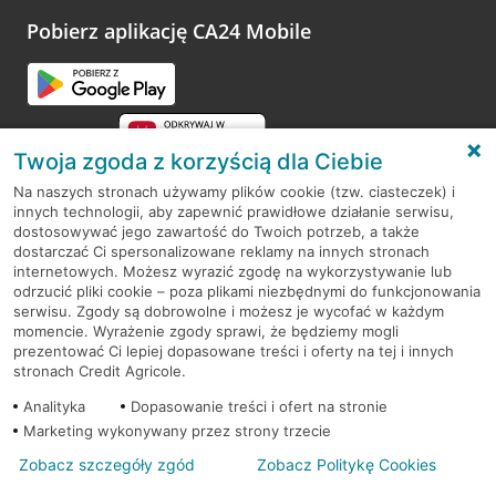
platformy Profil Firmy w Google. Dziękujemy za wszystkie
opinie.
Pobierz aplikację CA24 Mobile
Przejdź do pytania
Twoja zgoda z korzyścią dla Ciebie
Na naszych stronach używamy plików cookie (tzw. ciasteczek) i
innych technologii, aby zapewnić prawidłowe działanie serwisu,
RODO
dostosowywać jego zawartość do Twoich potrzeb, a także
dostarczać Ci spersonalizowane reklamy na innych stronach
Regulamin serwisu
internetowych. Możesz wyrazić zgodę na wykorzystywanie lub
odrzucić pliki cookie – poza plikami niezbędnymi do funkcjonowania
Mapa serwisu
serwisu. Zgody są dobrowolne i możesz je wycofać w każdym
momencie. Wyrażenie zgody sprawi, że będziemy mogli
Polityka
Cookies
prezentować Ci lepiej dopasowane treści i oferty na tej i innych
stronach Credit Agricole.
Polityka prywatności
Analityka
Dopasowanie treści i ofert na stronie
Marketing wykonywany przez strony trzecie
Zobacz szczegóły zgód
Zobacz Politykę Cookies
© 2026 Credit Agricole Bank Polska S.A. Wszelkie prawa zastrzeżone