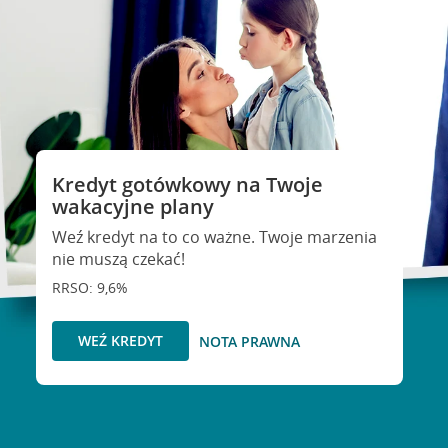
Kredyt gotówkowy na Twoje
wakacyjne plany
Weź kredyt na to co ważne. Twoje marzenia
nie muszą czekać!
RRSO: 9,6%
WEŹ KREDYT
NOTA PRAWNA