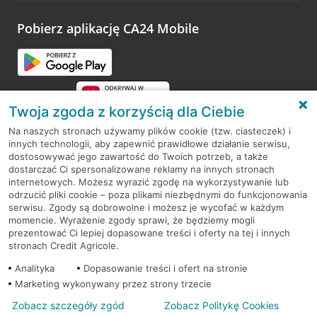
platformy Profil Firmy w Google. Dziękujemy za wszystkie
opinie.
Pobierz aplikację CA24 Mobile
Przejdź do pytania
Twoja zgoda z korzyścią dla Ciebie
Na naszych stronach używamy plików cookie (tzw. ciasteczek) i
innych technologii, aby zapewnić prawidłowe działanie serwisu,
RODO
dostosowywać jego zawartość do Twoich potrzeb, a także
dostarczać Ci spersonalizowane reklamy na innych stronach
Regulamin serwisu
internetowych. Możesz wyrazić zgodę na wykorzystywanie lub
odrzucić pliki cookie – poza plikami niezbędnymi do funkcjonowania
Mapa serwisu
serwisu. Zgody są dobrowolne i możesz je wycofać w każdym
momencie. Wyrażenie zgody sprawi, że będziemy mogli
Polityka
Cookies
prezentować Ci lepiej dopasowane treści i oferty na tej i innych
stronach Credit Agricole.
Polityka prywatności
Analityka
Dopasowanie treści i ofert na stronie
Marketing wykonywany przez strony trzecie
Zobacz szczegóły zgód
Zobacz Politykę Cookies
© 2026 Credit Agricole Bank Polska S.A. Wszelkie prawa zastrzeżone