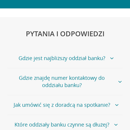
PYTANIA I ODPOWIEDZI
Gdzie jest najbliższy oddział banku?
Jeśli szukasz oddziału naszego banku, zapraszamy na
Gdzie znajdę numer kontaktowy do
stronę
Placówki i bankomaty
, na której znajduje się
oddziału banku?
wygodna wyszukiwarka.
Alternatywnie, możesz skorzystać z pełnej
listy naszych
oddziałów
.
Bank Credit Agricole nie udostępnia ogólnego numeru
Jak umówić się z doradcą na spotkanie?
telefonu do placówki bankowej.
Przejdź do pytania
Polecamy skorzystanie z możliwości wcześniejszego
Jeśli jesteś już
naszym
umówienia się z doradcą w placówce bankowej
.
Które oddziały banku czynne są dłużej?
klientem
możesz
samodzielnie
umówić się na spotkanie z