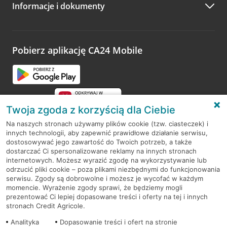
Informacje i dokumenty
Zachęcamy do podzielenia się z nami opinią o wizycie.
Wystarczy przejść na stronę
Oceń wizytę
, wyszukać
odwiedzoną placówkę i wypełnić formularz w ramach
platformy Profil Firmy w Google. Dziękujemy za wszystkie
opinie.
Pobierz aplikację CA24 Mobile
Przejdź do pytania
Twoja zgoda z korzyścią dla Ciebie
Na naszych stronach używamy plików cookie (tzw. ciasteczek) i
innych technologii, aby zapewnić prawidłowe działanie serwisu,
RODO
dostosowywać jego zawartość do Twoich potrzeb, a także
dostarczać Ci spersonalizowane reklamy na innych stronach
Regulamin serwisu
internetowych. Możesz wyrazić zgodę na wykorzystywanie lub
odrzucić pliki cookie – poza plikami niezbędnymi do funkcjonowania
Mapa serwisu
serwisu. Zgody są dobrowolne i możesz je wycofać w każdym
momencie. Wyrażenie zgody sprawi, że będziemy mogli
Polityka
Cookies
prezentować Ci lepiej dopasowane treści i oferty na tej i innych
stronach Credit Agricole.
Polityka prywatności
Analityka
Dopasowanie treści i ofert na stronie