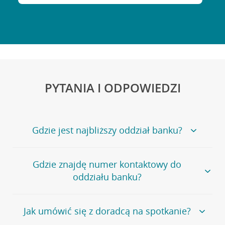
PYTANIA I ODPOWIEDZI
Gdzie jest najbliższy oddział banku?
Jeśli szukasz oddziału naszego banku, zapraszamy na
Gdzie znajdę numer kontaktowy do
stronę
Placówki i bankomaty
, na której znajduje się
oddziału banku?
wygodna wyszukiwarka.
Alternatywnie, możesz skorzystać z pełnej
listy naszych
oddziałów
.
Bank Credit Agricole nie udostępnia ogólnego numeru
Jak umówić się z doradcą na spotkanie?
telefonu do placówki bankowej.
Przejdź do pytania