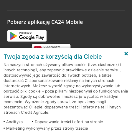
Wystarczy przejść na stronę
Oceń wizytę
, wyszukać
odwiedzoną placówkę i wypełnić formularz w ramach
platformy Profil Firmy w Google. Dziękujemy za wszystkie
opinie.
Pobierz aplikację CA24 Mobile
Przejdź do pytania
Twoja zgoda z korzyścią dla Ciebie
Na naszych stronach używamy plików cookie (tzw. ciasteczek) i
innych technologii, aby zapewnić prawidłowe działanie serwisu,
RODO
dostosowywać jego zawartość do Twoich potrzeb, a także
dostarczać Ci spersonalizowane reklamy na innych stronach
Regulamin serwisu
internetowych. Możesz wyrazić zgodę na wykorzystywanie lub
odrzucić pliki cookie – poza plikami niezbędnymi do funkcjonowania
Mapa serwisu
serwisu. Zgody są dobrowolne i możesz je wycofać w każdym
momencie. Wyrażenie zgody sprawi, że będziemy mogli
Polityka
Cookies
prezentować Ci lepiej dopasowane treści i oferty na tej i innych
stronach Credit Agricole.
Polityka prywatności
Analityka
Dopasowanie treści i ofert na stronie
Marketing wykonywany przez strony trzecie