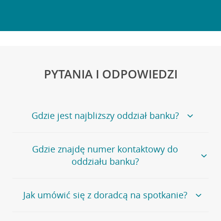
PYTANIA I ODPOWIEDZI
Gdzie jest najbliższy oddział banku?
Jeśli szukasz oddziału naszego banku, zapraszamy na
Gdzie znajdę numer kontaktowy do
stronę
Placówki i bankomaty
, na której znajduje się
oddziału banku?
wygodna wyszukiwarka.
Alternatywnie, możesz skorzystać z pełnej
listy naszych
oddziałów
.
Bank Credit Agricole nie udostępnia ogólnego numeru
Jak umówić się z doradcą na spotkanie?
telefonu do placówki bankowej.
Przejdź do pytania
Polecamy skorzystanie z możliwości wcześniejszego