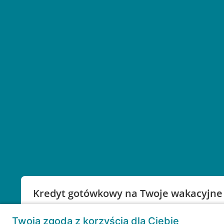
Kredyt gotówkowy na Twoje wakacyjne
Weź kredyt na to co ważne. Twoje marzenia nie mu
Twoja zgoda z korzyścią dla Ciebie
RRSO: 9,6%