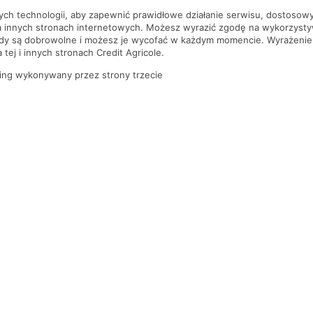
nych technologii, aby zapewnić prawidłowe działanie serwisu, dostoso
a innych stronach internetowych. Możesz wyrazić zgodę na wykorzystywa
ody są dobrowolne i możesz je wycofać w każdym momencie. Wyrażenie
tej i innych stronach Credit Agricole.
ing wykonywany przez strony trzecie
PYTANIA I ODPOWIEDZI