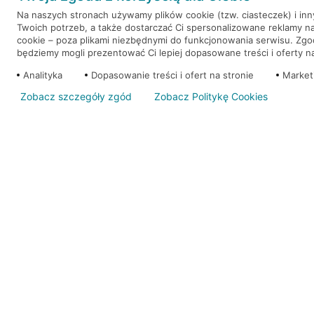
Na naszych stronach używamy plików cookie (tzw. ciasteczek) i in
Twoich potrzeb, a także dostarczać Ci spersonalizowane reklamy n
WEŹ KREDYT
NOTA PRAWNA
cookie – poza plikami niezbędnymi do funkcjonowania serwisu. Zg
będziemy mogli prezentować Ci lepiej dopasowane treści i oferty na 
Analityka
Dopasowanie treści i ofert na stronie
Market
Zobacz szczegóły zgód
Zobacz Politykę Cookies