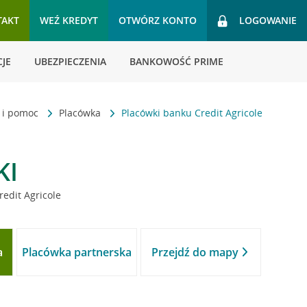
TAKT
WEŹ KREDYT
OTWÓRZ KONTO
LOGOWANIE
JE
UBEZPIECZENIA
BANKOWOŚĆ PRIME
t i pomoc
Placówka
Placówki banku Credit Agricole
KI
redit Agricole
a
Placówka partnerska
Przejdź do mapy