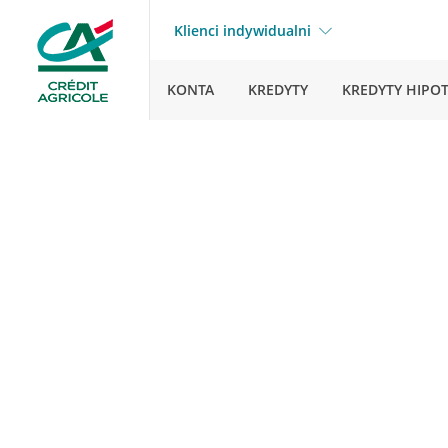
Klienci indywidualni
KONTA
KREDYTY
KREDYTY HIPO