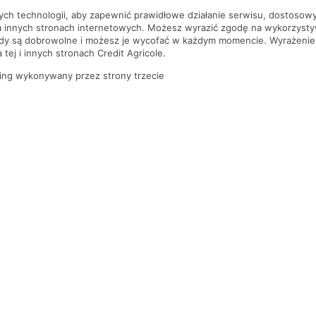
nych technologii, aby zapewnić prawidłowe działanie serwisu, dostoso
a innych stronach internetowych. Możesz wyrazić zgodę na wykorzystywa
ody są dobrowolne i możesz je wycofać w każdym momencie. Wyrażenie
tej i innych stronach Credit Agricole.
ing wykonywany przez strony trzecie
PYTANIA I ODPOWIEDZI