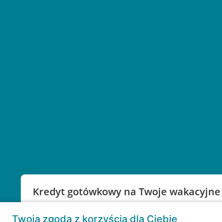
Kredyt gotówkowy na Twoje wakacyjne
Weź kredyt na to co ważne. Twoje marzenia nie mu
Twoja zgoda z korzyścią dla Ciebie
RRSO: 9,6%