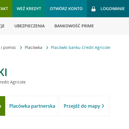
TAKT
WEŹ KREDYT
OTWÓRZ KONTO
LOGOWANIE
JE
UBEZPIECZENIA
BANKOWOŚĆ PRIME
t i pomoc
Placówka
Placówki banku Credit Agricole
KI
redit Agricole
a
Placówka partnerska
Przejdź do mapy