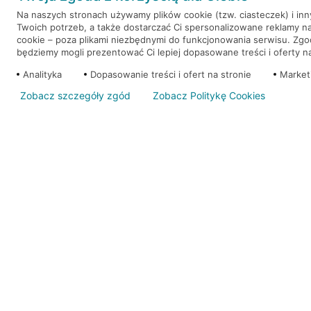
Na naszych stronach używamy plików cookie (tzw. ciasteczek) i in
Twoich potrzeb, a także dostarczać Ci spersonalizowane reklamy n
WEŹ KREDYT
NOTA PRAWNA
cookie – poza plikami niezbędnymi do funkcjonowania serwisu. Zg
będziemy mogli prezentować Ci lepiej dopasowane treści i oferty na 
Analityka
Dopasowanie treści i ofert na stronie
Market
Zobacz szczegóły zgód
Zobacz Politykę Cookies