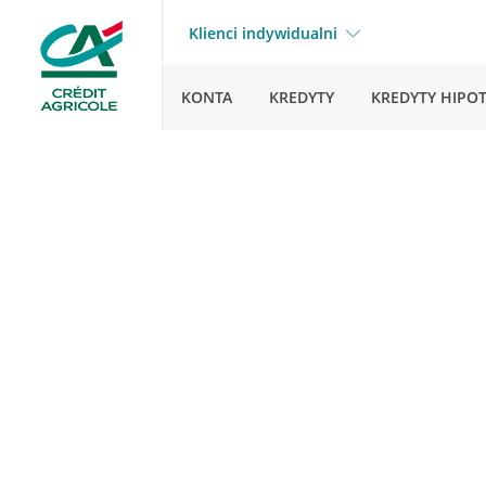
Klienci indywidualni
KONTA
KREDYTY
KREDYTY HIPO