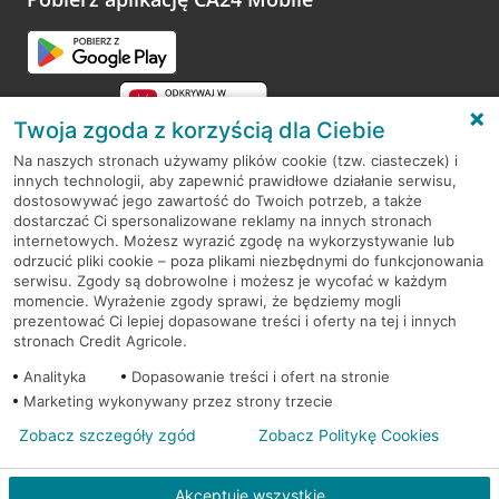
Przejdź do pytania
Twoja zgoda z korzyścią dla Ciebie
Na naszych stronach używamy plików cookie (tzw. ciasteczek) i
innych technologii, aby zapewnić prawidłowe działanie serwisu,
RODO
dostosowywać jego zawartość do Twoich potrzeb, a także
dostarczać Ci spersonalizowane reklamy na innych stronach
Regulamin serwisu
internetowych. Możesz wyrazić zgodę na wykorzystywanie lub
odrzucić pliki cookie – poza plikami niezbędnymi do funkcjonowania
Mapa serwisu
serwisu. Zgody są dobrowolne i możesz je wycofać w każdym
momencie. Wyrażenie zgody sprawi, że będziemy mogli
Polityka
Cookies
prezentować Ci lepiej dopasowane treści i oferty na tej i innych
stronach Credit Agricole.
Polityka prywatności
Analityka
Dopasowanie treści i ofert na stronie
Marketing wykonywany przez strony trzecie
Zobacz szczegóły zgód
Zobacz Politykę Cookies
© 2026 Credit Agricole Bank Polska S.A. Wszelkie prawa zastrzeżone
Akceptuję wszystkie