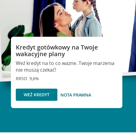
Kredyt gotówkowy na Twoje
wakacyjne plany
Weź kredyt na to co ważne. Twoje marzenia
nie muszą czekać!
RRSO: 9,6%
WEŹ KREDYT
NOTA PRAWNA