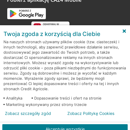
Przejdź do pytania
Twoja zgoda z korzyścią dla Ciebie
Na naszych stronach używamy plików cookie (tzw. ciasteczek) i
innych technologii, aby zapewnić prawidłowe działanie serwisu,
RODO
dostosowywać jego zawartość do Twoich potrzeb, a także
dostarczać Ci spersonalizowane reklamy na innych stronach
Regulamin serwisu
internetowych. Możesz wyrazić zgodę na wykorzystywanie lub
odrzucić pliki cookie – poza plikami niezbędnymi do funkcjonowania
Mapa serwisu
serwisu. Zgody są dobrowolne i możesz je wycofać w każdym
momencie. Wyrażenie zgody sprawi, że będziemy mogli
Polityka
Cookies
prezentować Ci lepiej dopasowane treści i oferty na tej i innych
stronach Credit Agricole.
Polityka prywatności
Analityka
Dopasowanie treści i ofert na stronie
Marketing wykonywany przez strony trzecie
Zobacz szczegóły zgód
Zobacz Politykę Cookies
© 2026 Credit Agricole Bank Polska S.A. Wszelkie prawa zastrzeżone
Akceptuję wszystkie