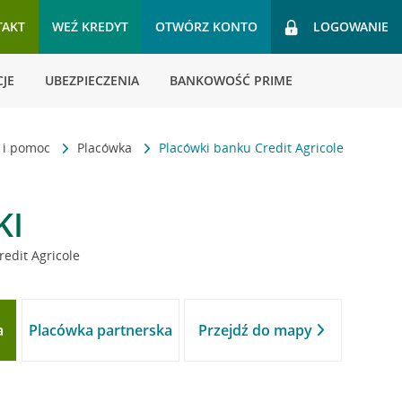
TAKT
WEŹ KREDYT
OTWÓRZ KONTO
LOGOWANIE
JE
UBEZPIECZENIA
BANKOWOŚĆ PRIME
t i pomoc
Placówka
Placówki banku Credit Agricole
KI
redit Agricole
a
Placówka partnerska
Przejdź do mapy