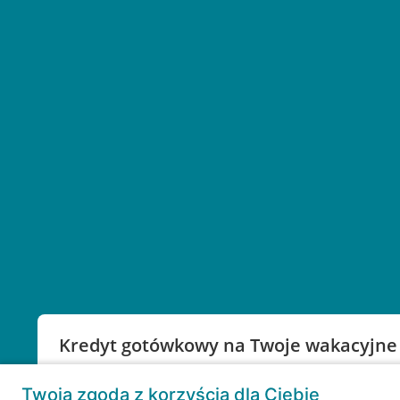
Kredyt gotówkowy na Twoje wakacyjne
Weź kredyt na to co ważne. Twoje marzenia nie mu
Twoja zgoda z korzyścią dla Ciebie
RRSO: 9,6%