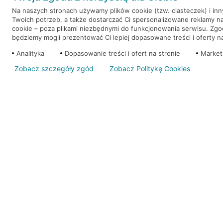
Na naszych stronach używamy plików cookie (tzw. ciasteczek) i in
Twoich potrzeb, a także dostarczać Ci spersonalizowane reklamy n
WEŹ KREDYT
NOTA PRAWNA
cookie – poza plikami niezbędnymi do funkcjonowania serwisu. Zg
będziemy mogli prezentować Ci lepiej dopasowane treści i oferty na 
Analityka
Dopasowanie treści i ofert na stronie
Market
Zobacz szczegóły zgód
Zobacz Politykę Cookies