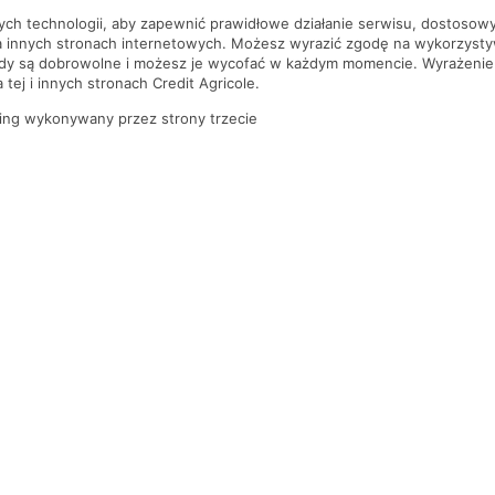
nych technologii, aby zapewnić prawidłowe działanie serwisu, dostoso
a innych stronach internetowych. Możesz wyrazić zgodę na wykorzystywa
ody są dobrowolne i możesz je wycofać w każdym momencie. Wyrażenie
tej i innych stronach Credit Agricole.
ing wykonywany przez strony trzecie
PYTANIA I ODPOWIEDZI