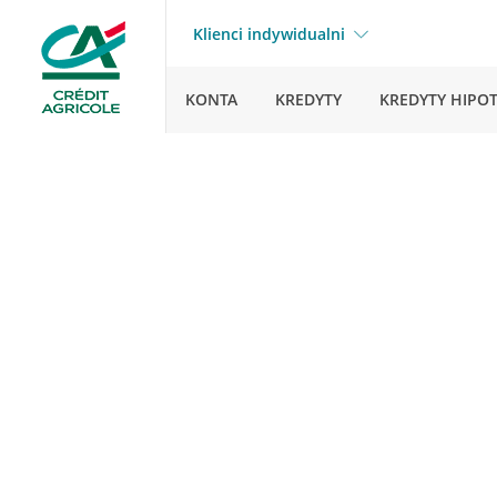
Klienci indywidualni
KONTA
KREDYTY
KREDYTY HIPO