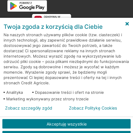
Twoja zgoda z korzyścią dla Ciebie
Na naszych stronach używamy plików cookie (tzw. ciasteczek) i
innych technologii, aby zapewnić prawidłowe działanie serwisu,
RODO
dostosowywać jego zawartość do Twoich potrzeb, a także
dostarczać Ci spersonalizowane reklamy na innych stronach
Regulamin serwisu
internetowych. Możesz wyrazić zgodę na wykorzystywanie lub
odrzucić pliki cookie – poza plikami niezbędnymi do funkcjonowania
Mapa serwisu
serwisu. Zgody są dobrowolne i możesz je wycofać w każdym
momencie. Wyrażenie zgody sprawi, że będziemy mogli
Polityka
Cookies
prezentować Ci lepiej dopasowane treści i oferty na tej i innych
stronach Credit Agricole.
Polityka prywatności
Analityka
Dopasowanie treści i ofert na stronie
Marketing wykonywany przez strony trzecie
Zobacz szczegóły zgód
Zobacz Politykę Cookies
© 2026 Credit Agricole Bank Polska S.A. Wszelkie prawa zastrzeżone
Akceptuję wszystkie