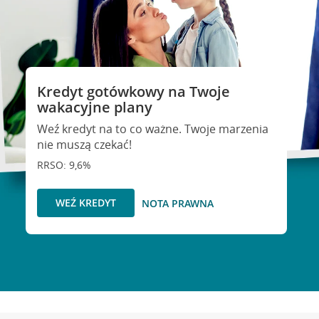
Kredyt gotówkowy na Twoje
wakacyjne plany
Weź kredyt na to co ważne. Twoje marzenia
nie muszą czekać!
RRSO: 9,6%
WEŹ KREDYT
NOTA PRAWNA