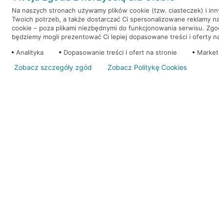
Na naszych stronach używamy plików cookie (tzw. ciasteczek) i in
Twoich potrzeb, a także dostarczać Ci spersonalizowane reklamy n
WEŹ KREDYT
NOTA PRAWNA
cookie – poza plikami niezbędnymi do funkcjonowania serwisu. Zg
będziemy mogli prezentować Ci lepiej dopasowane treści i oferty na 
Analityka
Dopasowanie treści i ofert na stronie
Market
Zobacz szczegóły zgód
Zobacz Politykę Cookies