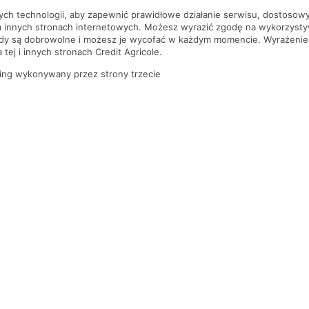
nych technologii, aby zapewnić prawidłowe działanie serwisu, dostoso
a innych stronach internetowych. Możesz wyrazić zgodę na wykorzystywa
ody są dobrowolne i możesz je wycofać w każdym momencie. Wyrażenie
tej i innych stronach Credit Agricole.
ing wykonywany przez strony trzecie
PYTANIA I ODPOWIEDZI