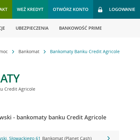
AKT
WEŹ KREDYT
OTWÓRZ KONTO
LOGOWANIE
JE
UBEZPIECZENIA
BANKOWOŚĆ PRIME
omoc
Bankomat
Bankomaty Banku Credit Agricole
ATY
 Credit Agricole
ski - bankomaty banku Credit Agricole
ski, Słowackiego 61
Bankomat (Planet Cash)