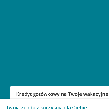
Kredyt gotówkowy na Twoje wakacyjne
Weź kredyt na to co ważne. Twoje marzenia nie mu
Twoja zgoda z korzyścią dla Ciebie
RRSO: 9,6%