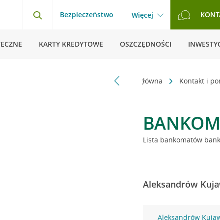
Bezpieczeństwo
KONT
Więcej
TECZNE
KARTY KREDYTOWE
OSZCZĘDNOŚCI
INWESTYC
Strona główna
Kontakt i p
BANKOM
Lista bankomatów banku
Aleksandrów Kujaw
Aleksandrów Kujaw