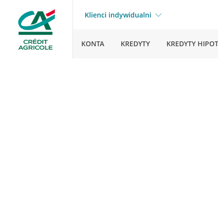
Klienci indywidualni
KONTA
KREDYTY
KREDYTY HIPO