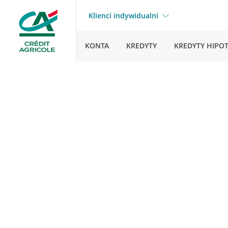
Klienci indywidualni
KONTA
KREDYTY
KREDYTY HIPO