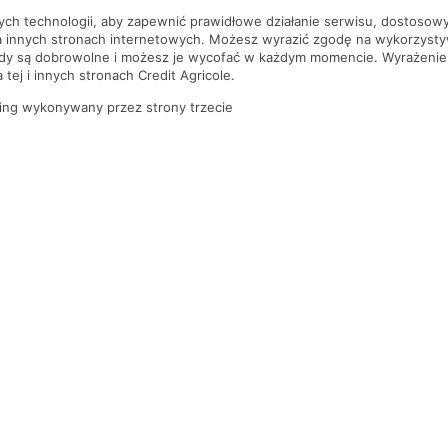
nych technologii, aby zapewnić prawidłowe działanie serwisu, dostoso
a innych stronach internetowych. Możesz wyrazić zgodę na wykorzystywa
ody są dobrowolne i możesz je wycofać w każdym momencie. Wyrażenie
tej i innych stronach Credit Agricole.
ing wykonywany przez strony trzecie
PYTANIA I ODPOWIEDZI