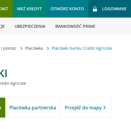
TAKT
WEŹ KREDYT
OTWÓRZ KONTO
LOGOWANIE
JE
UBEZPIECZENIA
BANKOWOŚĆ PRIME
t i pomoc
Placówka
Placówki banku Credit Agricole
KI
redit Agricole
a
Placówka partnerska
Przejdź do mapy