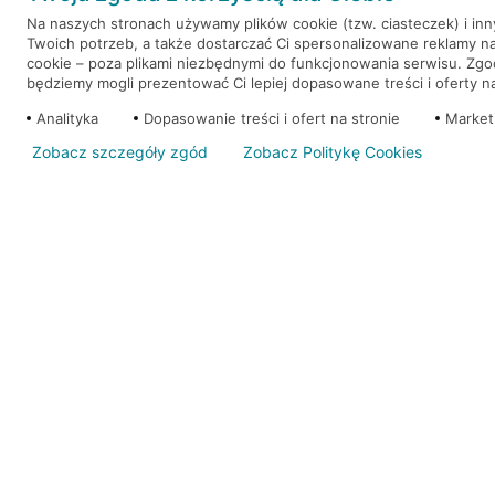
Na naszych stronach używamy plików cookie (tzw. ciasteczek) i in
Twoich potrzeb, a także dostarczać Ci spersonalizowane reklamy n
WEŹ KREDYT
NOTA PRAWNA
cookie – poza plikami niezbędnymi do funkcjonowania serwisu. Zg
będziemy mogli prezentować Ci lepiej dopasowane treści i oferty na 
Analityka
Dopasowanie treści i ofert na stronie
Market
Zobacz szczegóły zgód
Zobacz Politykę Cookies