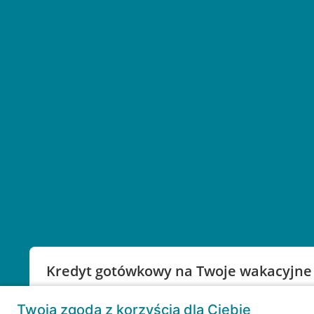
Kredyt gotówkowy na Twoje wakacyjne
Weź kredyt na to co ważne. Twoje marzenia nie mu
Twoja zgoda z korzyścią dla Ciebie
RRSO: 9,6%