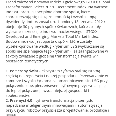
Trend zależy od notowań indeksu giełdowego iSTOXX Global
Transformation Select 30 5% Decrement Index. Na wartość
indeksu pracują specjalnie dobrane spółki, które
charakteryzują się niską zmiennością i wysoką stopą
dywidendy. Indeks został uruchomiony 18 czerwca 2012 r. i
obejmuje 30 płynnych spółek światowych, które zostały
wybrane z szerszego indeksu macierzystego – STOXX
Developed and Emerging Markets Total Market Index.
Budowa indeksu jest oparta o spółki, które zostały
wyselekcjonowane według kryterium ESG (wykluczane są
spółki nie spełniające tego kryterium) i są zaangażowane w
sektory związane z globalną transformacją świata w 4
obszarach tematycznych:
1. Połączony świat
- ekosystem cyfrowy stał się istotną
częścią naszego życia i naszej gospodarki. Przetwarzanie w
chmurze i szybka łączność za pośrednictwem sieci 5G przy
połączeniu z bezpieczeństwem cyfrowym przyczyniają się
do lepiej połączonej i wydajniejszej gospodarki i
społeczeństw.
2. Przemysł 4.0
- cyfrowa transformacja przemysłu,
napędzana inteligentnymi innowacjami i automatyzacją
przy użyciu robotów przyspiesza projektowanie, produkcję i
usługi.