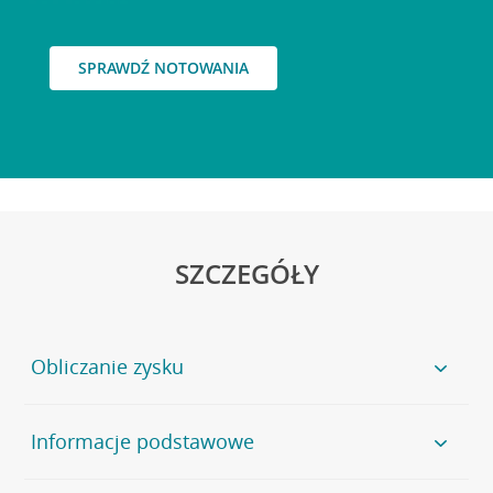
SPRAWDŹ NOTOWANIA
SZCZEGÓŁY
Obliczanie zysku
Zysk z inwestycji na koniec okresu ubezpieczenia obliczany
Informacje podstawowe
jest na podstawie poziomu wzrostu indeksu iSTOXX Global
Transformation Select 30 5% Decrement Index.